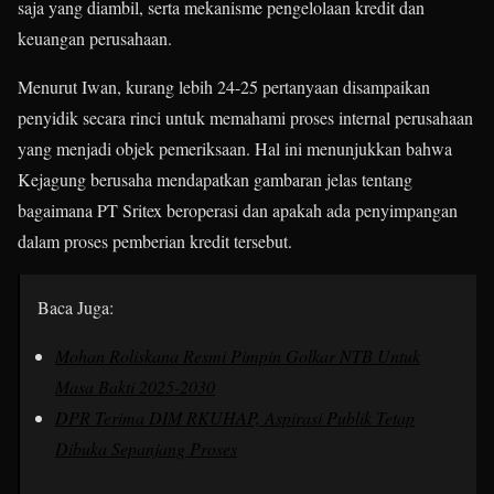
saja yang diambil, serta mekanisme pengelolaan kredit dan
keuangan perusahaan.
Menurut Iwan, kurang lebih 24-25 pertanyaan disampaikan
penyidik secara rinci untuk memahami proses internal perusahaan
yang menjadi objek pemeriksaan. Hal ini menunjukkan bahwa
Kejagung berusaha mendapatkan gambaran jelas tentang
bagaimana PT Sritex beroperasi dan apakah ada penyimpangan
dalam proses pemberian kredit tersebut.
Baca Juga:
Mohan Roliskana Resmi Pimpin Golkar NTB Untuk
Masa Bakti 2025-2030
DPR Terima DIM RKUHAP, Aspirasi Publik Tetap
Dibuka Sepanjang Proses