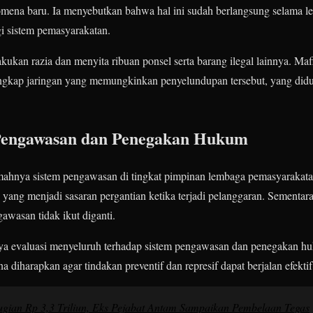
mena baru. Ia menyebutkan bahwa hal ini sudah berlangsung selama le
gi sistem pemasyarakatan.
ukan razia dan menyita ribuan ponsel serta barang ilegal lainnya. Mafi
gkap jaringan yang memungkinkan penyelundupan tersebut, yang did
 Pengawasan dan Penegakan Hukum
emahnya sistem pengawasan di tingkat pimpinan lembaga pemasyarakat
yang menjadi sasaran pergantian ketika terjadi pelanggaran. Sementara
awasan tidak ikut diganti.
ya evaluasi menyeluruh terhadap sistem pengawasan dan penegakan h
diharapkan agar tindakan preventif dan represif dapat berjalan efektif
gian Rp 3,3 Triliun, Eks Pejabat Antam Sampaikan Pembelaan Tegas