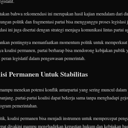
islatif.
an bahwa rekomendasi ini merupakan hasil kajian mendalam dari dinam
gan politik dan fragmentasi partai bisa mengganggu proses legislasi ji
si ini juga disertai dengan strategi menjaga komunikasi lintas partai ag
kankan pentingnya memanfaatkan momentum politik untuk memperkuat 
 koalisi permanen, partai berharap bisa mendorong kebijakan publik y
t peran legislatif dalam pengawasan pemerintah.
si Permanen Untuk Stabilitas
ampu menekan potensi konflik antarpartai yang sering muncul dalam p
njang, partai-partai koalisi dapat bekerja sama tanpa menghadapi gejo
ogram pemerintahan.
litik, koalisi permanen bisa menjadi instrumen untuk mempercepat peng
 cepat diyakini mampu menghadirkan kepastian hukum dan kebijakan ba