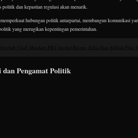
 politik dan kepastian regulasi akan menarik.
pat memperkuat hubungan politik antarpartai, membangun komunikasi yang
politik yang merugikan kepentingan pemerintahan.
lingkuh Viral! Mardani PKS Angkat Bicara, Etika Dan Akhlak Pilar
 dan Pengamat Politik