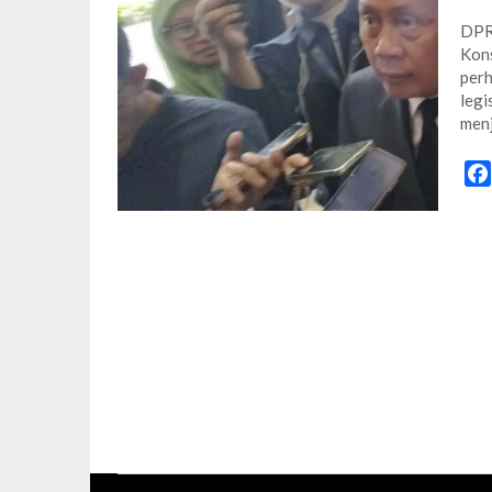
DPR 
Kons
perh
legi
men