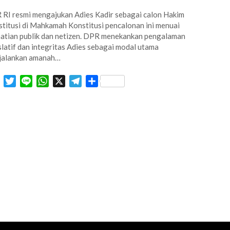
RI resmi mengajukan Adies Kadir sebagai calon Hakim
titusi di Mahkamah Konstitusi pencalonan ini menuai
atian publik dan netizen. DPR menekankan pengalaman
slatif dan integritas Adies sebagai modal utama
jalankan amanah…
Facebook
Twitter
Line
WhatsApp
X
Telegram
Share