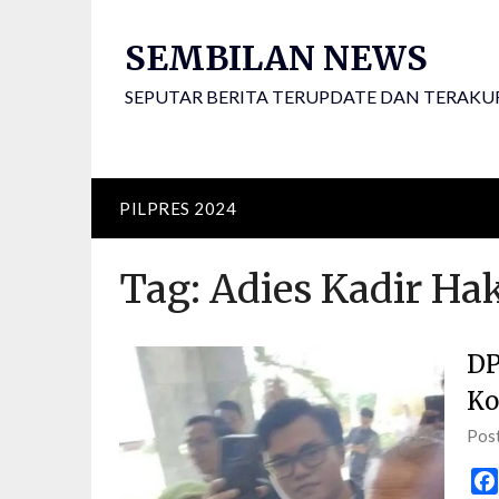
Skip
to
SEMBILAN NEWS
content
SEPUTAR BERITA TERUPDATE DAN TERAKU
PILPRES 2024
Tag:
Adies Kadir Ha
DP
Ko
Pos