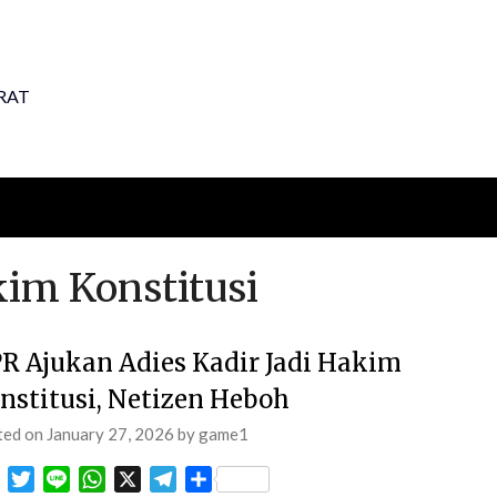
RAT
kim Konstitusi
R Ajukan Adies Kadir Jadi Hakim
nstitusi, Netizen Heboh
ted on
January 27, 2026
by
game1
Facebook
Twitter
Line
WhatsApp
X
Telegram
Share