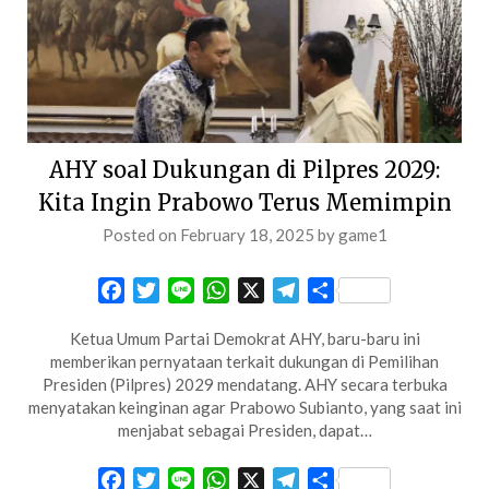
AHY soal Dukungan di Pilpres 2029:
Kita Ingin Prabowo Terus Memimpin
Posted on
February 18, 2025
by
game1
Facebook
Twitter
Line
WhatsApp
X
Telegram
Share
Ketua Umum Partai Demokrat AHY, baru-baru ini
memberikan pernyataan terkait dukungan di Pemilihan
Presiden (Pilpres) 2029 mendatang. ​AHY secara terbuka
menyatakan keinginan agar Prabowo Subianto, yang saat ini
menjabat sebagai Presiden, dapat…
Facebook
Twitter
Line
WhatsApp
X
Telegram
Share