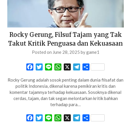
Rocky Gerung, Filsuf Tajam yang Tak
Takut Kritik Penguasa dan Kekuasaan
Posted on
June 28, 2025
by
game1
Facebook
Twitter
Line
WhatsApp
X
Telegram
Share
Rocky Gerung adalah sosok penting dalam dunia filsafat dan
politik Indonesia, dikenal karena pemikiran kritis dan
komentar tajamnya terhadap kekuasaan. Sosoknya dikenal
cerdas, tajam, dan tak segan melontarkan kritik bahkan
terhadap para…
Facebook
Twitter
Line
WhatsApp
X
Telegram
Share