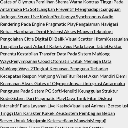
Gates of Olympus
Pemilihan Skema Warna Kontras Tinggi Pada
Antarmuka PG Soft
Langkah Preventif Menghadapi Gangguan
Jaringan Server Live Kasino
Pentingnya Synchronous Audio
Rendering Pada Engine Pragmatic Play
Pengalaman Navigasi
Bebas Hambatan Demi Efisiensi Akses Maxwin
Teknologi
Pengolahan Citra Digital Di Balik Visual Scatter Hitam
Kesesuaian
Tampilan Layout Adaptif Kakek Zeus Pada Layar Tablet
Faktor
Penentu Kestabilan Transfer Data Pada Sistem Mahjong
Ways
Penyimpanan Cloud Otomatis Untuk Menjaga Data
Mahjong Ways 2
Tingkat Kepuasan Pengguna Terhadap
Kecepatan Respon Mahjong Wins
Fitur Reset Akun Mandiri Demi
Keamanan Akses Gates of Olympus
Inovasi Integrasi Antarmuka
Pengguna Pada Sistem PG Soft
Meneliti Keunggulan Struktur
Kode Sistem Dari Pragmatic Play
Daya Tarik Fitur Diskusi
Interaktif Pada Layanan Live Kasino
Visualisasi Animasi Beresolusi
Tinggi Dari Karakter Kakek Zeus
Sistem Pembagian Beban
Server Untuk Menjamin Ketersediaan Maxwin
Menguji
Responsivitas Akses Sistem Saat Kemunculan Scatter