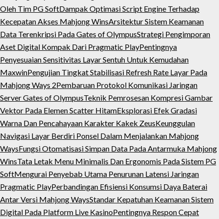
Oleh Tim PG Soft
Dampak Optimasi Script Engine Terhadap
Kecepatan Akses Mahjong Wins
Arsitektur Sistem Keamanan
Data Terenkripsi Pada Gates of Olympus
Strategi Pengimporan
Aset Digital Kompak Dari Pragmatic Play
Pentingnya
Penyesuaian Sensitivitas Layar Sentuh Untuk Kemudahan
Maxwin
Pengujian Tingkat Stabilisasi Refresh Rate Layar Pada
Mahjong Ways 2
Pembaruan Protokol Komunikasi Jaringan
Server Gates of Olympus
Teknik Pemrosesan Kompresi Gambar
Vektor Pada Elemen Scatter Hitam
Eksplorasi Efek Gradasi
Warna Dan Pencahayaan Karakter Kakek Zeus
Keunggulan
Navigasi Layar Berdiri Ponsel Dalam Menjalankan Mahjong
Ways
Fungsi Otomatisasi Simpan Data Pada Antarmuka Mahjong
Wins
Tata Letak Menu Minimalis Dan Ergonomis Pada Sistem PG
Soft
Mengurai Penyebab Utama Penurunan Latensi Jaringan
Pragmatic Play
Perbandingan Efisiensi Konsumsi Daya Baterai
Antar Versi Mahjong Ways
Standar Kepatuhan Keamanan Sistem
Digital Pada Platform Live Kasino
Pentingnya Respon Cepat