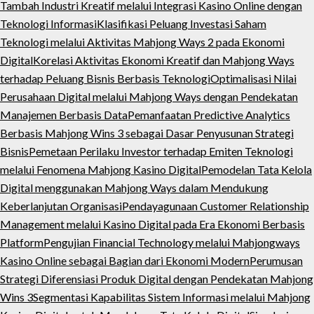
Tambah Industri Kreatif melalui Integrasi Kasino Online dengan
Teknologi Informasi
Klasifikasi Peluang Investasi Saham
Teknologi melalui Aktivitas Mahjong Ways 2 pada Ekonomi
Digital
Korelasi Aktivitas Ekonomi Kreatif dan Mahjong Ways
terhadap Peluang Bisnis Berbasis Teknologi
Optimalisasi Nilai
Perusahaan Digital melalui Mahjong Ways dengan Pendekatan
Manajemen Berbasis Data
Pemanfaatan Predictive Analytics
Berbasis Mahjong Wins 3 sebagai Dasar Penyusunan Strategi
Bisnis
Pemetaan Perilaku Investor terhadap Emiten Teknologi
melalui Fenomena Mahjong Kasino Digital
Pemodelan Tata Kelola
Digital menggunakan Mahjong Ways dalam Mendukung
Keberlanjutan Organisasi
Pendayagunaan Customer Relationship
Management melalui Kasino Digital pada Era Ekonomi Berbasis
Platform
Pengujian Financial Technology melalui Mahjongways
Kasino Online sebagai Bagian dari Ekonomi Modern
Perumusan
Strategi Diferensiasi Produk Digital dengan Pendekatan Mahjong
Wins 3
Segmentasi Kapabilitas Sistem Informasi melalui Mahjong