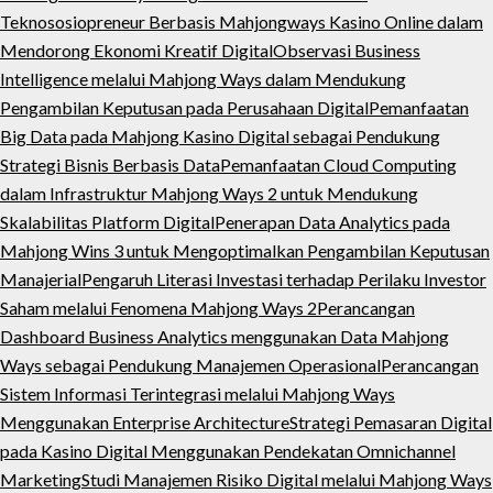
Teknososiopreneur Berbasis Mahjongways Kasino Online dalam
Mendorong Ekonomi Kreatif Digital
Observasi Business
Intelligence melalui Mahjong Ways dalam Mendukung
Pengambilan Keputusan pada Perusahaan Digital
Pemanfaatan
Big Data pada Mahjong Kasino Digital sebagai Pendukung
Strategi Bisnis Berbasis Data
Pemanfaatan Cloud Computing
dalam Infrastruktur Mahjong Ways 2 untuk Mendukung
Skalabilitas Platform Digital
Penerapan Data Analytics pada
Mahjong Wins 3 untuk Mengoptimalkan Pengambilan Keputusan
Manajerial
Pengaruh Literasi Investasi terhadap Perilaku Investor
Saham melalui Fenomena Mahjong Ways 2
Perancangan
Dashboard Business Analytics menggunakan Data Mahjong
Ways sebagai Pendukung Manajemen Operasional
Perancangan
Sistem Informasi Terintegrasi melalui Mahjong Ways
Menggunakan Enterprise Architecture
Strategi Pemasaran Digital
pada Kasino Digital Menggunakan Pendekatan Omnichannel
Marketing
Studi Manajemen Risiko Digital melalui Mahjong Ways