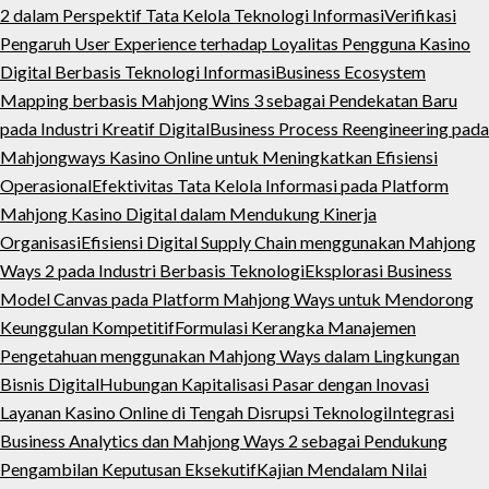
2 dalam Perspektif Tata Kelola Teknologi Informasi
Verifikasi
Pengaruh User Experience terhadap Loyalitas Pengguna Kasino
Digital Berbasis Teknologi Informasi
Business Ecosystem
Mapping berbasis Mahjong Wins 3 sebagai Pendekatan Baru
pada Industri Kreatif Digital
Business Process Reengineering pada
Mahjongways Kasino Online untuk Meningkatkan Efisiensi
Operasional
Efektivitas Tata Kelola Informasi pada Platform
Mahjong Kasino Digital dalam Mendukung Kinerja
Organisasi
Efisiensi Digital Supply Chain menggunakan Mahjong
Ways 2 pada Industri Berbasis Teknologi
Eksplorasi Business
Model Canvas pada Platform Mahjong Ways untuk Mendorong
Keunggulan Kompetitif
Formulasi Kerangka Manajemen
Pengetahuan menggunakan Mahjong Ways dalam Lingkungan
Bisnis Digital
Hubungan Kapitalisasi Pasar dengan Inovasi
Layanan Kasino Online di Tengah Disrupsi Teknologi
Integrasi
Business Analytics dan Mahjong Ways 2 sebagai Pendukung
Pengambilan Keputusan Eksekutif
Kajian Mendalam Nilai