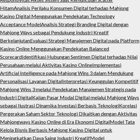
Hitam
Analisis Perilaku Konsumen Digital terhadap Mahjong
Kasino Digital Menggunakan Pendekatan Technology
Acceptance Model
Analisis Strategi Branding Digital dengan
Mahjong Ways sebagai Pendukung Industri Kreatif
Berkelanjutan
Evaluasi Strategi Manajemen Digital pada Platform
Kasino Online Menggunakan Pendekatan Balanced
Scorecard
Identifikasi Hubungan Sentimen Digital terhadap Nilai
Perusahaan melalui Aktivitas Kasino Online
Implementasi
Artificial Intelligence pada Mahjong Wins 3 dalam Mendukung
Personalisasi Layanan Digital
Interpretasi Keunggulan Kompetitif
Mahjong Wins 3 melalui Pendekatan Manajemen Strategis pada
Industri Digital
Kajian Pasar Modal Digital melalui Mahjong Ways
sebagai Ilustrasi Dinamika Investasi Berbasis Teknologi
Korelasi
Pergerakan Saham Sektor Teknologi Dikaitkan dengan Aktivitas
Mahjongways Kasino Online di Era Ekonomi Digital
Model Tata
Kelola Bisnis Berbasis Mahjong Kasino Digital untuk
Meningkatkan Daya Saing Industri Kreatif
Model