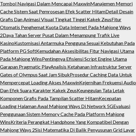
Tombol Navigasi Dalam Mencapai Maxwin
Manajemen Memori
Cache Sistem Saat Pemrosesan Efek Scatter Hitam
Detail Desain
Grafis Dan Animasi Visual Tingkat Tinggi Kakek Zeus
Fitur
Otomatis Penghemat Kuota Data Internet Pada Mahjong Ways
2
Daya Tahan Server Pusat Dalam Menampung Trafik Live
Kasino
Kustomisasi Antarmuka Pengguna Sesuai Kebutuhan Pada
Platform PG Soft
Kemudahan Aksesibilitas Fitur Navigasi Utama
Pada Mahjong Wins
Pentingnya Efisiensi Script Engine Utama
Garapan Pragmatic Play
Analisis Ketahanan Infrastruktur Server
Gates of Olympus Saat Jam Sibuk
Prosedur Caching Data Untuk
Mempercepat Loading Akses Maxwin
Kejernihan Frekuensi Audio
Dan Efek Suara Karakter Kakek Zeus
Keunggulan Tata Letak
Komponen Grafis Pada Tampilan Scatter Hitam
Kecepatan
Loading Halaman Awal Mahjong Ways Di Network 5G
Evaluasi
Penggunaan Sistem Memory Cache Pada Platform Mahjong
Wins
Kriteria Perangkat Handphone Yang Kompatibel Dengan
Mahjong Ways 2
Sisi Matematika Di Balik Penyusunan Grid Layar