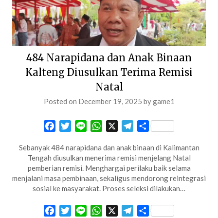
484 Narapidana dan Anak Binaan
Kalteng Diusulkan Terima Remisi
Natal
Posted on
December 19, 2025
by
game1
Facebook
Twitter
Line
WhatsApp
X
Telegram
Share
Sebanyak 484 narapidana dan anak binaan di Kalimantan
Tengah diusulkan menerima remisi menjelang Natal
pemberian remisi. Menghargai perilaku baik selama
menjalani masa pembinaan, sekaligus mendorong reintegrasi
sosial ke masyarakat. Proses seleksi dilakukan…
Facebook
Twitter
Line
WhatsApp
X
Telegram
Share