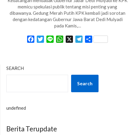
Kedatangan mendadak Gubernur Jabar Dedi Mulyadi ke KPK
memicu spekulasi publik tentang misi penting yang
dibawanya. Gedung Merah Putih KPK kembali jadi sorotan
dengan kedatangan Gubernur Jawa Barat Dedi Mulyadi
pada Kamis,…
Facebook
Twitter
Line
WhatsApp
X
Telegram
Share
SEARCH
Search
undefined
Berita Terupdate