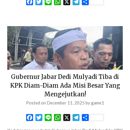
Facebook
Twitter
Line
WhatsApp
X
Telegram
Share
Gubernur Jabar Dedi Mulyadi Tiba di
KPK Diam-Diam Ada Misi Besar Yang
Mengejutkan!
Posted on
December 11, 2025
by
game1
Facebook
Twitter
Line
WhatsApp
X
Telegram
Share