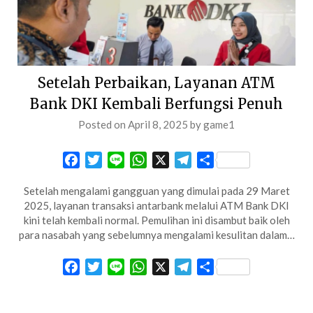
Setelah Perbaikan, Layanan ATM
Bank DKI Kembali Berfungsi Penuh
Posted on
April 8, 2025
by
game1
Facebook
Twitter
Line
WhatsApp
X
Telegram
Share
Setelah mengalami gangguan yang dimulai pada 29 Maret
2025, layanan transaksi antarbank melalui ATM Bank DKI
kini telah kembali normal. Pemulihan ini disambut baik oleh
para nasabah yang sebelumnya mengalami kesulitan dalam…
Facebook
Twitter
Line
WhatsApp
X
Telegram
Share