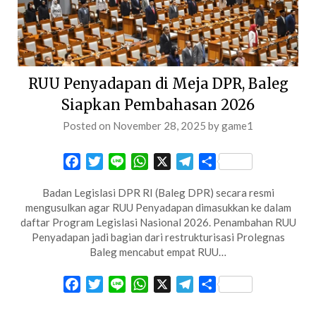
RUU Penyadapan di Meja DPR, Baleg
Siapkan Pembahasan 2026
Posted on
November 28, 2025
by
game1
Facebook
Twitter
Line
WhatsApp
X
Telegram
Share
Badan Legislasi DPR RI (Baleg DPR) secara resmi
mengusulkan agar RUU Penyadapan dimasukkan ke dalam
daftar Program Legislasi Nasional 2026. Penambahan RUU
Penyadapan jadi bagian dari restrukturisasi Prolegnas
Baleg mencabut empat RUU…
Facebook
Twitter
Line
WhatsApp
X
Telegram
Share