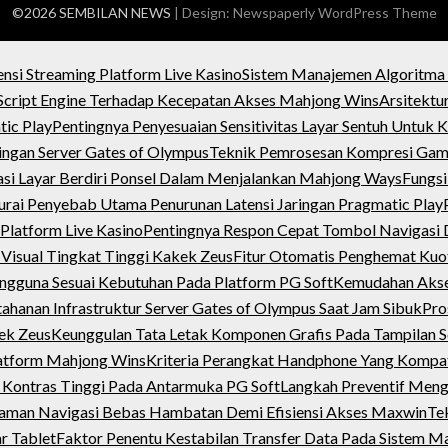
©2026 SEMBILAN NEWS
| Design:
Newspaperly WordPress Theme
ensi Streaming Platform Live Kasino
Sistem Manajemen Algoritma
cript Engine Terhadap Kecepatan Akses Mahjong Wins
Arsitektu
tic Play
Pentingnya Penyesuaian Sensitivitas Layar Sentuh Untu
ngan Server Gates of Olympus
Teknik Pemrosesan Kompresi Gamb
si Layar Berdiri Ponsel Dalam Menjalankan Mahjong Ways
Fungsi
rai Penyebab Utama Penurunan Latensi Jaringan Pragmatic Play
Platform Live Kasino
Pentingnya Respon Cepat Tombol Navigasi
 Visual Tingkat Tinggi Kakek Zeus
Fitur Otomatis Penghemat Kuo
ngguna Sesuai Kebutuhan Pada Platform PG Soft
Kemudahan Akses
tahanan Infrastruktur Server Gates of Olympus Saat Jam Sibuk
Pro
kek Zeus
Keunggulan Tata Letak Komponen Grafis Pada Tampilan S
latform Mahjong Wins
Kriteria Perangkat Handphone Yang Kompa
 Kontras Tinggi Pada Antarmuka PG Soft
Langkah Preventif Meng
aman Navigasi Bebas Hambatan Demi Efisiensi Akses Maxwin
Tek
r Tablet
Faktor Penentu Kestabilan Transfer Data Pada Sistem 