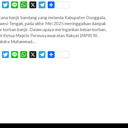
Facebook
Twitter
Line
WhatsApp
X
Telegram
Share
ana banjir bandang yang melanda Kabupaten Donggala,
wesi Tengah, pada akhir Mei 2025 meninggalkan dampak
r korban banjir. Dalam upaya meringankan beban korban,
l Ketua Majelis Permusyawaratan Rakyat (MPR) RI,
abdra Muhammad…
Facebook
Twitter
Line
WhatsApp
X
Telegram
Share