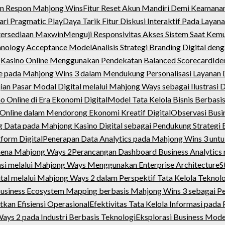
an Respon Mahjong Wins
Fitur Reset Akun Mandiri Demi Keamana
ari Pragmatic Play
Daya Tarik Fitur Diskusi Interaktif Pada Layana
tersediaan Maxwin
Menguji Responsivitas Akses Sistem Saat Kem
hnology Acceptance Model
Analisis Strategi Branding Digital de
rm Kasino Online Menggunakan Pendekatan Balanced Scorecard
Ide
nce pada Mahjong Wins 3 dalam Mendukung Personalisasi Layanan D
ian Pasar Modal Digital melalui Mahjong Ways sebagai Ilustrasi 
 Online di Era Ekonomi Digital
Model Tata Kelola Bisnis Berbasi
Online dalam Mendorong Ekonomi Kreatif Digital
Observasi Busi
 Data pada Mahjong Kasino Digital sebagai Pendukung Strategi B
form Digital
Penerapan Data Analytics pada Mahjong Wins 3 unt
nomena Mahjong Ways 2
Perancangan Dashboard Business Analytic
asi melalui Mahjong Ways Menggunakan Enterprise Architecture
S
tal melalui Mahjong Ways 2 dalam Perspektif Tata Kelola Teknolo
usiness Ecosystem Mapping berbasis Mahjong Wins 3 sebagai Pend
kan Efisiensi Operasional
Efektivitas Tata Kelola Informasi pad
ays 2 pada Industri Berbasis Teknologi
Eksplorasi Business Mod