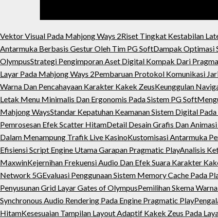
Vektor Visual Pada Mahjong Ways 2
Riset Tingkat Kestabilan Lat
Antarmuka Berbasis Gestur Oleh Tim PG Soft
Dampak Optimasi S
Olympus
Strategi Pengimporan Aset Digital Kompak Dari Pragma
Layar Pada Mahjong Ways 2
Pembaruan Protokol Komunikasi Jari
Warna Dan Pencahayaan Karakter Kakek Zeus
Keunggulan Naviga
Letak Menu Minimalis Dan Ergonomis Pada Sistem PG Soft
Mengu
Mahjong Ways
Standar Kepatuhan Keamanan Sistem Digital Pada 
Pemrosesan Efek Scatter Hitam
Detail Desain Grafis Dan Animasi
Dalam Menampung Trafik Live Kasino
Kustomisasi Antarmuka Pe
Efisiensi Script Engine Utama Garapan Pragmatic Play
Analisis Ke
Maxwin
Kejernihan Frekuensi Audio Dan Efek Suara Karakter Ka
Network 5G
Evaluasi Penggunaan Sistem Memory Cache Pada P
Penyusunan Grid Layar Gates of Olympus
Pemilihan Skema Warna
Synchronous Audio Rendering Pada Engine Pragmatic Play
Pengal
Hitam
Kesesuaian Tampilan Layout Adaptif Kakek Zeus Pada Laya