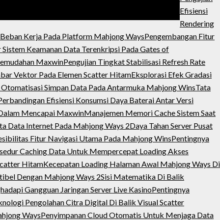
Efisiensi
Rendering
 Beban Kerja Pada Platform Mahjong Ways
Pengembangan Fitur
r Sistem Keamanan Data Terenkripsi Pada Gates of
k Kemudahan Maxwin
Pengujian Tingkat Stabilisasi Refresh Rate
ar Vektor Pada Elemen Scatter Hitam
Eksplorasi Efek Gradasi
 Otomatisasi Simpan Data Pada Antarmuka Mahjong Wins
Tata
Perbandingan Efisiensi Konsumsi Daya Baterai Antar Versi
 Dalam Mencapai Maxwin
Manajemen Memori Cache Sistem Saat
ta Data Internet Pada Mahjong Ways 2
Daya Tahan Server Pusat
ibilitas Fitur Navigasi Utama Pada Mahjong Wins
Pentingnya
sedur Caching Data Untuk Mempercepat Loading Akses
catter Hitam
Kecepatan Loading Halaman Awal Mahjong Ways Di
tibel Dengan Mahjong Ways 2
Sisi Matematika Di Balik
hadapi Gangguan Jaringan Server Live Kasino
Pentingnya
nologi Pengolahan Citra Digital Di Balik Visual Scatter
Mahjong Ways
Penyimpanan Cloud Otomatis Untuk Menjaga Data