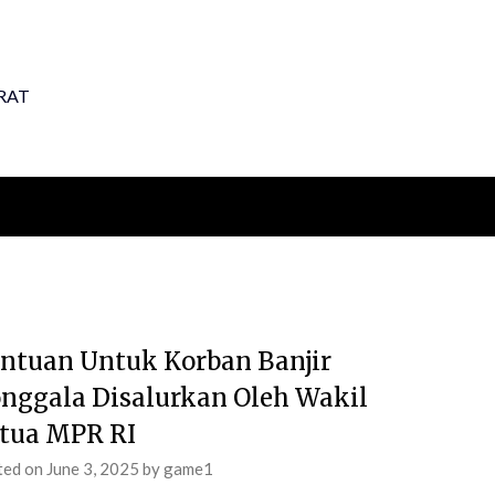
RAT
ntuan Untuk Korban Banjir
nggala Disalurkan Oleh Wakil
tua MPR RI
ted on
June 3, 2025
by
game1