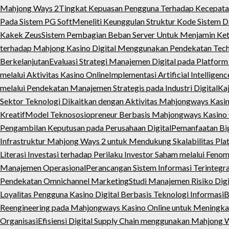
Mahjong Ways 2
Tingkat Kepuasan Pengguna Terhadap Kecepat
Pada Sistem PG Soft
Meneliti Keunggulan Struktur Kode Sistem D
Kakek Zeus
Sistem Pembagian Beban Server Untuk Menjamin Ke
terhadap Mahjong Kasino Digital Menggunakan Pendekatan Tec
Berkelanjutan
Evaluasi Strategi Manajemen Digital pada Platfo
melalui Aktivitas Kasino Online
Implementasi Artificial Intellige
melalui Pendekatan Manajemen Strategis pada Industri Digital
Kaj
Sektor Teknologi Dikaitkan dengan Aktivitas Mahjongways Kasino
Kreatif
Model Teknososiopreneur Berbasis Mahjongways Kasino 
Pengambilan Keputusan pada Perusahaan Digital
Pemanfaatan Big
Infrastruktur Mahjong Ways 2 untuk Mendukung Skalabilitas Plat
Literasi Investasi terhadap Perilaku Investor Saham melalui Fe
Manajemen Operasional
Perancangan Sistem Informasi Terintegr
Pendekatan Omnichannel Marketing
Studi Manajemen Risiko Digi
Loyalitas Pengguna Kasino Digital Berbasis Teknologi Informasi
B
Reengineering pada Mahjongways Kasino Online untuk Meningkat
Organisasi
Efisiensi Digital Supply Chain menggunakan Mahjong W