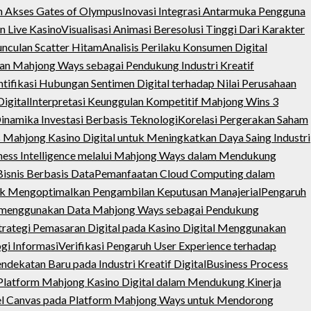
n Akses Gates of Olympus
Inovasi Integrasi Antarmuka Pengguna
n Live Kasino
Visualisasi Animasi Beresolusi Tinggi Dari Karakter
unculan Scatter Hitam
Analisis Perilaku Konsumen Digital
ngan Mahjong Ways sebagai Pendukung Industri Kreatif
ntifikasi Hubungan Sentimen Digital terhadap Nilai Perusahaan
igital
Interpretasi Keunggulan Kompetitif Mahjong Wins 3
Dinamika Investasi Berbasis Teknologi
Korelasi Pergerakan Saham
s Mahjong Kasino Digital untuk Meningkatkan Daya Saing Industri
ness Intelligence melalui Mahjong Ways dalam Mendukung
isnis Berbasis Data
Pemanfaatan Cloud Computing dalam
uk Mengoptimalkan Pengambilan Keputusan Manajerial
Pengaruh
s menggunakan Data Mahjong Ways sebagai Pendukung
trategi Pemasaran Digital pada Kasino Digital Menggunakan
gi Informasi
Verifikasi Pengaruh User Experience terhadap
ekatan Baru pada Industri Kreatif Digital
Business Process
a Platform Mahjong Kasino Digital dalam Mendukung Kinerja
el Canvas pada Platform Mahjong Ways untuk Mendorong