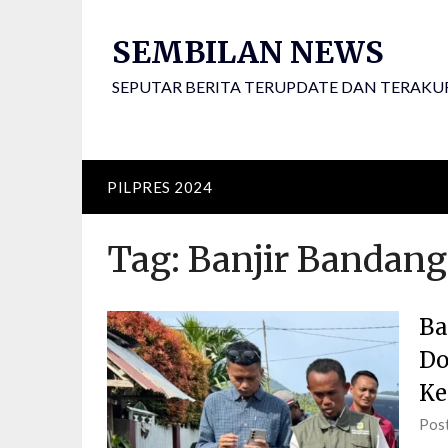
Skip
to
SEMBILAN NEWS
content
SEPUTAR BERITA TERUPDATE DAN TERAKU
PILPRES 2024
Tag:
Banjir Bandang
Ba
Do
Ke
Pos