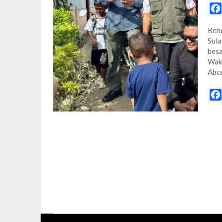
Benc
Sula
besa
Waki
Abc