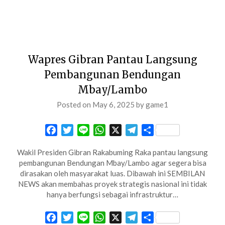
Wapres Gibran Pantau Langsung
Pembangunan Bendungan
Mbay/Lambo
Posted on
May 6, 2025
by
game1
Facebook
Twitter
Line
WhatsApp
X
Telegram
Share
Wakil Presiden Gibran Rakabuming Raka pantau langsung
pembangunan Bendungan Mbay/Lambo agar segera bisa
dirasakan oleh masyarakat luas. Dibawah ini SEMBILAN
NEWS akan membahas proyek strategis nasional ini tidak
hanya berfungsi sebagai infrastruktur…
Facebook
Twitter
Line
WhatsApp
X
Telegram
Share