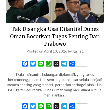
Tak Disangka Usai Dilantik! Dubes
Oman Bocorkan Tugas Penting Dari
Prabowo
Posted on
April 10, 2026
by
game1
Facebook
Twitter
Line
WhatsApp
X
Telegram
Share
Dalam dinamika hubungan diplomatik yang terus
berkembang, pelantikan seorang duta besar selalu menjadi
momen penting yang menarik perhatian berbagai pihak. Hal
ini juga terjadi ketika Dubes Oman yang baru dilantik mulai
menjalankan…
Facebook
Twitter
Line
WhatsApp
X
Telegram
Share