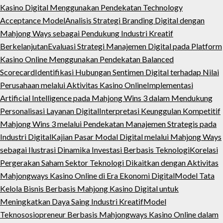
Kasino Digital Menggunakan Pendekatan Technology
Acceptance Model
Analisis Strategi Branding Digital dengan
Mahjong Ways sebagai Pendukung Industri Kreatif
Berkelanjutan
Evaluasi Strategi Manajemen Digital pada Platform
Kasino Online Menggunakan Pendekatan Balanced
Scorecard
Identifikasi Hubungan Sentimen Digital terhadap Nilai
Perusahaan melalui Aktivitas Kasino Online
Implementasi
Artificial Intelligence pada Mahjong Wins 3 dalam Mendukung
Personalisasi Layanan Digital
Interpretasi Keunggulan Kompetitif
Mahjong Wins 3 melalui Pendekatan Manajemen Strategis pada
Industri Digital
Kajian Pasar Modal Digital melalui Mahjong Ways
sebagai Ilustrasi Dinamika Investasi Berbasis Teknologi
Korelasi
Pergerakan Saham Sektor Teknologi Dikaitkan dengan Aktivitas
Mahjongways Kasino Online di Era Ekonomi Digital
Model Tata
Kelola Bisnis Berbasis Mahjong Kasino Digital untuk
Meningkatkan Daya Saing Industri Kreatif
Model
Teknososiopreneur Berbasis Mahjongways Kasino Online dalam