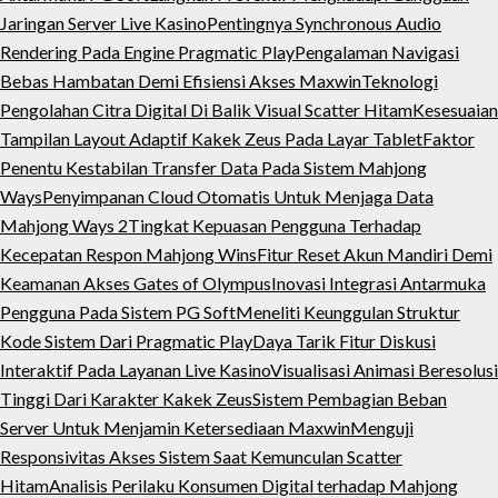
Jaringan Server Live Kasino
Pentingnya Synchronous Audio
Rendering Pada Engine Pragmatic Play
Pengalaman Navigasi
Bebas Hambatan Demi Efisiensi Akses Maxwin
Teknologi
Pengolahan Citra Digital Di Balik Visual Scatter Hitam
Kesesuaian
Tampilan Layout Adaptif Kakek Zeus Pada Layar Tablet
Faktor
Penentu Kestabilan Transfer Data Pada Sistem Mahjong
Ways
Penyimpanan Cloud Otomatis Untuk Menjaga Data
Mahjong Ways 2
Tingkat Kepuasan Pengguna Terhadap
Kecepatan Respon Mahjong Wins
Fitur Reset Akun Mandiri Demi
Keamanan Akses Gates of Olympus
Inovasi Integrasi Antarmuka
Pengguna Pada Sistem PG Soft
Meneliti Keunggulan Struktur
Kode Sistem Dari Pragmatic Play
Daya Tarik Fitur Diskusi
Interaktif Pada Layanan Live Kasino
Visualisasi Animasi Beresolusi
Tinggi Dari Karakter Kakek Zeus
Sistem Pembagian Beban
Server Untuk Menjamin Ketersediaan Maxwin
Menguji
Responsivitas Akses Sistem Saat Kemunculan Scatter
Hitam
Analisis Perilaku Konsumen Digital terhadap Mahjong