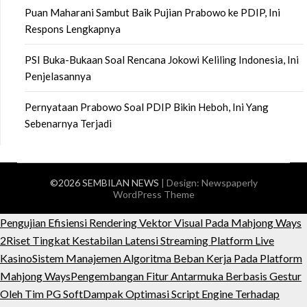
Puan Maharani Sambut Baik Pujian Prabowo ke PDIP, Ini
Respons Lengkapnya
PSI Buka-Bukaan Soal Rencana Jokowi Keliling Indonesia, Ini
Penjelasannya
Pernyataan Prabowo Soal PDIP Bikin Heboh, Ini Yang
Sebenarnya Terjadi
©2026 SEMBILAN NEWS
| Design:
Newspaperly
WordPress Theme
Pengujian Efisiensi Rendering Vektor Visual Pada Mahjong Ways
2
Riset Tingkat Kestabilan Latensi Streaming Platform Live
Kasino
Sistem Manajemen Algoritma Beban Kerja Pada Platform
Mahjong Ways
Pengembangan Fitur Antarmuka Berbasis Gestur
Oleh Tim PG Soft
Dampak Optimasi Script Engine Terhadap