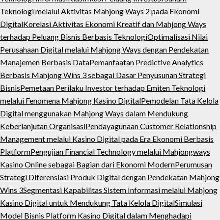
Teknologi melalui Aktivitas Mahjong Ways 2 pada Ekonomi
Digital
Korelasi Aktivitas Ekonomi Kreatif dan Mahjong Ways
terhadap Peluang Bisnis Berbasis Teknologi
Optimalisasi Nilai
Perusahaan Digital melalui Mahjong Ways dengan Pendekatan
Manajemen Berbasis Data
Pemanfaatan Predictive Analytics
Berbasis Mahjong Wins 3 sebagai Dasar Penyusunan Strategi
Bisnis
Pemetaan Perilaku Investor terhadap Emiten Teknologi
melalui Fenomena Mahjong Kasino Digital
Pemodelan Tata Kelola
Digital menggunakan Mahjong Ways dalam Mendukung
Keberlanjutan Organisasi
Pendayagunaan Customer Relationship
Management melalui Kasino Digital pada Era Ekonomi Berbasis
Platform
Pengujian Financial Technology melalui Mahjongways
Kasino Online sebagai Bagian dari Ekonomi Modern
Perumusan
Strategi Diferensiasi Produk Digital dengan Pendekatan Mahjong
Wins 3
Segmentasi Kapabilitas Sistem Informasi melalui Mahjong
Kasino Digital untuk Mendukung Tata Kelola Digital
Simulasi
Model Bisnis Platform Kasino Digital dalam Menghadapi