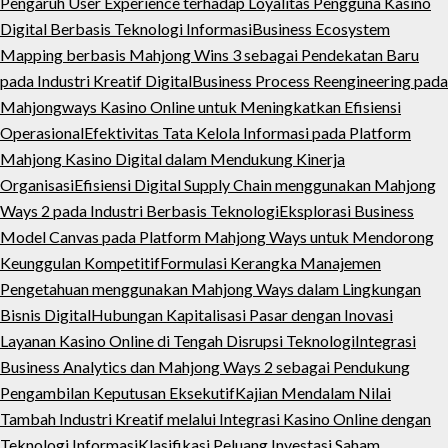
Pengaruh User Experience terhadap Loyalitas Pengguna Kasino
Digital Berbasis Teknologi Informasi
Business Ecosystem
Mapping berbasis Mahjong Wins 3 sebagai Pendekatan Baru
pada Industri Kreatif Digital
Business Process Reengineering pada
Mahjongways Kasino Online untuk Meningkatkan Efisiensi
Operasional
Efektivitas Tata Kelola Informasi pada Platform
Mahjong Kasino Digital dalam Mendukung Kinerja
Organisasi
Efisiensi Digital Supply Chain menggunakan Mahjong
Ways 2 pada Industri Berbasis Teknologi
Eksplorasi Business
Model Canvas pada Platform Mahjong Ways untuk Mendorong
Keunggulan Kompetitif
Formulasi Kerangka Manajemen
Pengetahuan menggunakan Mahjong Ways dalam Lingkungan
Bisnis Digital
Hubungan Kapitalisasi Pasar dengan Inovasi
Layanan Kasino Online di Tengah Disrupsi Teknologi
Integrasi
Business Analytics dan Mahjong Ways 2 sebagai Pendukung
Pengambilan Keputusan Eksekutif
Kajian Mendalam Nilai
Tambah Industri Kreatif melalui Integrasi Kasino Online dengan
Teknologi Informasi
Klasifikasi Peluang Investasi Saham