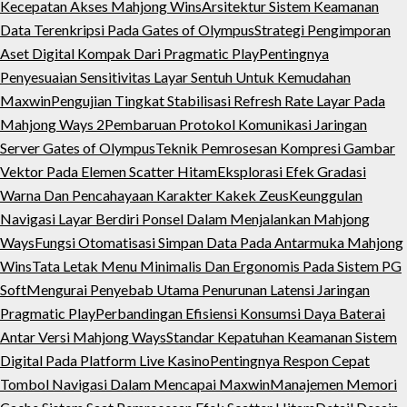
Kecepatan Akses Mahjong Wins
Arsitektur Sistem Keamanan
Data Terenkripsi Pada Gates of Olympus
Strategi Pengimporan
Aset Digital Kompak Dari Pragmatic Play
Pentingnya
Penyesuaian Sensitivitas Layar Sentuh Untuk Kemudahan
Maxwin
Pengujian Tingkat Stabilisasi Refresh Rate Layar Pada
Mahjong Ways 2
Pembaruan Protokol Komunikasi Jaringan
Server Gates of Olympus
Teknik Pemrosesan Kompresi Gambar
Vektor Pada Elemen Scatter Hitam
Eksplorasi Efek Gradasi
Warna Dan Pencahayaan Karakter Kakek Zeus
Keunggulan
Navigasi Layar Berdiri Ponsel Dalam Menjalankan Mahjong
Ways
Fungsi Otomatisasi Simpan Data Pada Antarmuka Mahjong
Wins
Tata Letak Menu Minimalis Dan Ergonomis Pada Sistem PG
Soft
Mengurai Penyebab Utama Penurunan Latensi Jaringan
Pragmatic Play
Perbandingan Efisiensi Konsumsi Daya Baterai
Antar Versi Mahjong Ways
Standar Kepatuhan Keamanan Sistem
Digital Pada Platform Live Kasino
Pentingnya Respon Cepat
Tombol Navigasi Dalam Mencapai Maxwin
Manajemen Memori