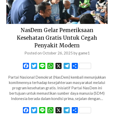
NasDem Gelar Pemeriksaan
Kesehatan Gratis Untuk Cegah
Penyakit Modern
Posted on
October 26, 2025
by
game1
Facebook
Twitter
Line
WhatsApp
X
Telegram
Share
Partai Nasional Demokrat (NasDem) kembali menunjukkan
komitmennya terhadap kesejahteraan masyarakat melalui
program kesehatan gratis.​ Inisiatif Partai NasDem ini
bertujuan untuk memastikan sumber daya manusia (SDM)
Indonesia berada dalam kondisi prima, sejalan dengan…
Facebook
Twitter
Line
WhatsApp
X
Telegram
Share