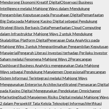
Mendorong Ekonomi Kreatif Digital
Observasi Business
Intelligence melalui Mahjong Ways dalam Mendukung
Pengambilan Keputusan pada Perusahaan Digital
Pemanfaatan
Big Data pada Mahjong Kasino Digital sebagai Pendukung
Strategi Bisnis Berbasis Data
Pemanfaatan Cloud Computing
dalam Infrastruktur Mahjong Ways 2 untuk Mendukung
Skalabilitas Platform Digital
Penerapan Data Analytics pada
Mahjong Wins 3 untuk Mengoptimalkan Pengambilan Keputusan
Manajerial
Pengaruh Literasi Investasi terhadap Perilaku Investor
Saham melalui Fenomena Mahjong Ways 2
Perancangan
Dashboard Business Analytics menggunakan Data Mahjong
Ways sebagai Pendukung Manajemen Operasional
Perancangan
Sistem Informasi Terintegrasi melalui Mahjong Ways
Menggunakan Enterprise Architecture
Strategi Pemasaran Digital
pada Kasino Digital Menggunakan Pendekatan Omnichannel
Marketing
Studi Manajemen Risiko Digital melalui Mahjong Ways
2 dalam Perspektif Tata Kelola Teknologi Informasi
Verifikasi