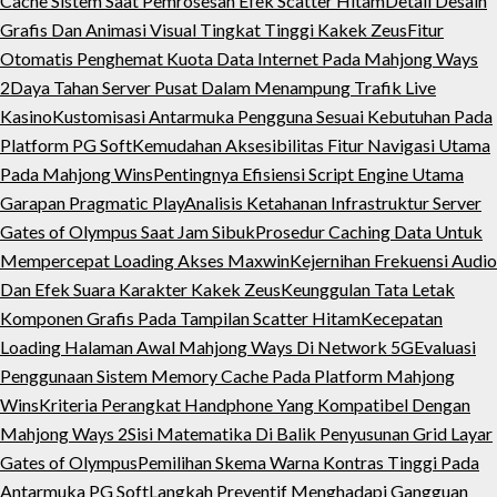
Cache Sistem Saat Pemrosesan Efek Scatter Hitam
Detail Desain
Grafis Dan Animasi Visual Tingkat Tinggi Kakek Zeus
Fitur
Otomatis Penghemat Kuota Data Internet Pada Mahjong Ways
2
Daya Tahan Server Pusat Dalam Menampung Trafik Live
Kasino
Kustomisasi Antarmuka Pengguna Sesuai Kebutuhan Pada
Platform PG Soft
Kemudahan Aksesibilitas Fitur Navigasi Utama
Pada Mahjong Wins
Pentingnya Efisiensi Script Engine Utama
Garapan Pragmatic Play
Analisis Ketahanan Infrastruktur Server
Gates of Olympus Saat Jam Sibuk
Prosedur Caching Data Untuk
Mempercepat Loading Akses Maxwin
Kejernihan Frekuensi Audio
Dan Efek Suara Karakter Kakek Zeus
Keunggulan Tata Letak
Komponen Grafis Pada Tampilan Scatter Hitam
Kecepatan
Loading Halaman Awal Mahjong Ways Di Network 5G
Evaluasi
Penggunaan Sistem Memory Cache Pada Platform Mahjong
Wins
Kriteria Perangkat Handphone Yang Kompatibel Dengan
Mahjong Ways 2
Sisi Matematika Di Balik Penyusunan Grid Layar
Gates of Olympus
Pemilihan Skema Warna Kontras Tinggi Pada
Antarmuka PG Soft
Langkah Preventif Menghadapi Gangguan