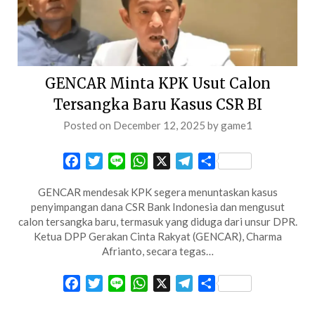
GENCAR Minta KPK Usut Calon
Tersangka Baru Kasus CSR BI
Posted on
December 12, 2025
by
game1
Facebook
Twitter
Line
WhatsApp
X
Telegram
Share
GENCAR mendesak KPK segera menuntaskan kasus
penyimpangan dana CSR Bank Indonesia dan mengusut
calon tersangka baru, termasuk yang diduga dari unsur DPR.
Ketua DPP Gerakan Cinta Rakyat (GENCAR), Charma
Afrianto, secara tegas…
Facebook
Twitter
Line
WhatsApp
X
Telegram
Share