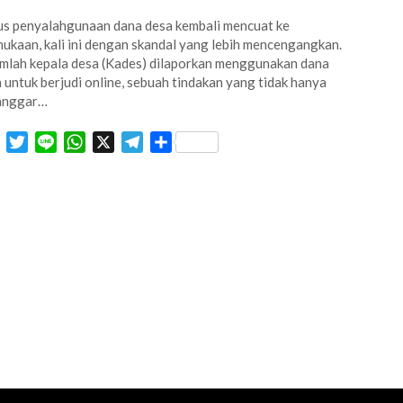
s penyalahgunaan dana desa kembali mencuat ke
ukaan, kali ini dengan skandal yang lebih mencengangkan.
mlah kepala desa (Kades) dilaporkan menggunakan dana
 untuk berjudi online, sebuah tindakan yang tidak hanya
anggar…
Facebook
Twitter
Line
WhatsApp
X
Telegram
Share