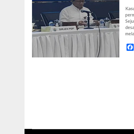
Kasu
perm
Seju
desa
mel