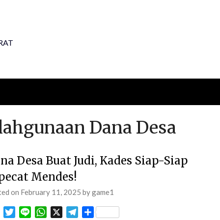
RAT
ahgunaan Dana Desa
na Desa Buat Judi, Kades Siap-Siap
pecat Mendes!
ted on
February 11, 2025
by
game1
Facebook
Twitter
Line
WhatsApp
X
Telegram
Share