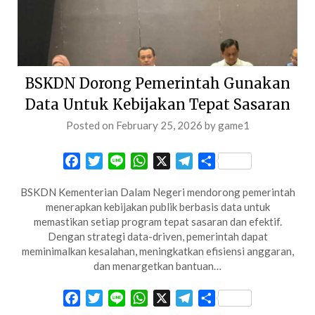
BSKDN Dorong Pemerintah Gunakan
Data Untuk Kebijakan Tepat Sasaran
Posted on
February 25, 2026
by
game1
Facebook
Twitter
Line
WhatsApp
X
Telegram
Share
BSKDN Kementerian Dalam Negeri mendorong pemerintah
menerapkan kebijakan publik berbasis data untuk
memastikan setiap program tepat sasaran dan efektif.
Dengan strategi data-driven, pemerintah dapat
meminimalkan kesalahan, meningkatkan efisiensi anggaran,
dan menargetkan bantuan…
Facebook
Twitter
Line
WhatsApp
X
Telegram
Share