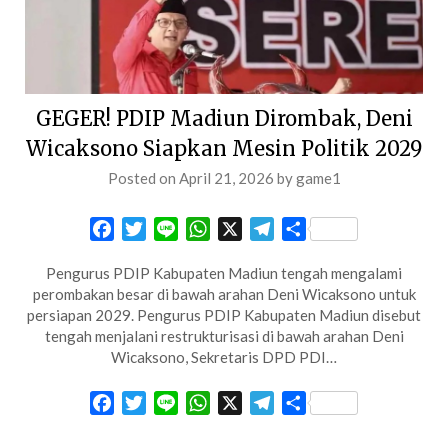
GEGER! PDIP Madiun Dirombak, Deni
Wicaksono Siapkan Mesin Politik 2029
Posted on
April 21, 2026
by
game1
Facebook
Twitter
Line
WhatsApp
X
Telegram
Share
Pengurus PDIP Kabupaten Madiun tengah mengalami
perombakan besar di bawah arahan Deni Wicaksono untuk
persiapan 2029. Pengurus PDIP Kabupaten Madiun disebut
tengah menjalani restrukturisasi di bawah arahan Deni
Wicaksono, Sekretaris DPD PDI…
Facebook
Twitter
Line
WhatsApp
X
Telegram
Share