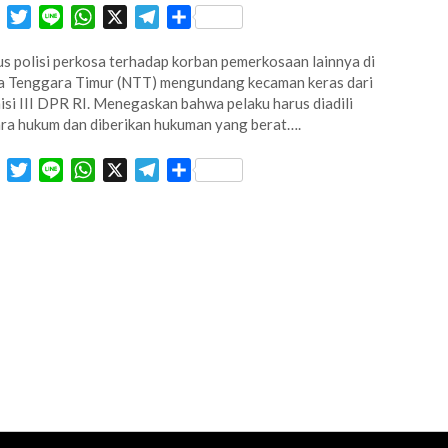
Facebook
Twitter
Line
WhatsApp
X
Telegram
Share
s polisi perkosa terhadap korban pemerkosaan lainnya di
 Tenggara Timur (NTT) mengundang kecaman keras dari
si III DPR RI. Menegaskan bahwa pelaku harus diadili
ra hukum dan diberikan hukuman yang berat….
Facebook
Twitter
Line
WhatsApp
X
Telegram
Share