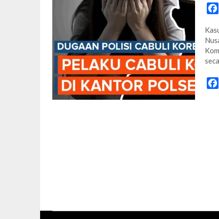
Kasu
Nusa
Komi
seca