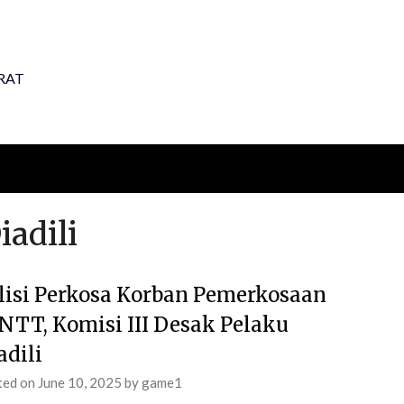
RAT
adili
lisi Perkosa Korban Pemerkosaan
 NTT, Komisi III Desak Pelaku
adili
ted on
June 10, 2025
by
game1