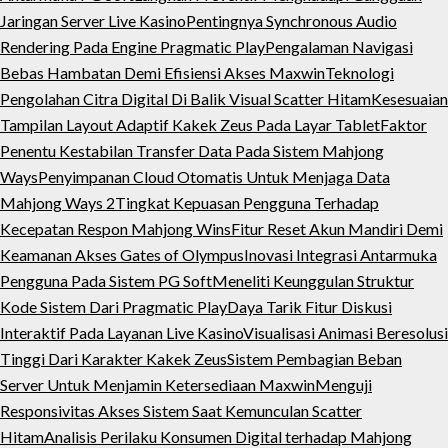
Jaringan Server Live Kasino
Pentingnya Synchronous Audio
Rendering Pada Engine Pragmatic Play
Pengalaman Navigasi
Bebas Hambatan Demi Efisiensi Akses Maxwin
Teknologi
Pengolahan Citra Digital Di Balik Visual Scatter Hitam
Kesesuaian
Tampilan Layout Adaptif Kakek Zeus Pada Layar Tablet
Faktor
Penentu Kestabilan Transfer Data Pada Sistem Mahjong
Ways
Penyimpanan Cloud Otomatis Untuk Menjaga Data
Mahjong Ways 2
Tingkat Kepuasan Pengguna Terhadap
Kecepatan Respon Mahjong Wins
Fitur Reset Akun Mandiri Demi
Keamanan Akses Gates of Olympus
Inovasi Integrasi Antarmuka
Pengguna Pada Sistem PG Soft
Meneliti Keunggulan Struktur
Kode Sistem Dari Pragmatic Play
Daya Tarik Fitur Diskusi
Interaktif Pada Layanan Live Kasino
Visualisasi Animasi Beresolusi
Tinggi Dari Karakter Kakek Zeus
Sistem Pembagian Beban
Server Untuk Menjamin Ketersediaan Maxwin
Menguji
Responsivitas Akses Sistem Saat Kemunculan Scatter
Hitam
Analisis Perilaku Konsumen Digital terhadap Mahjong