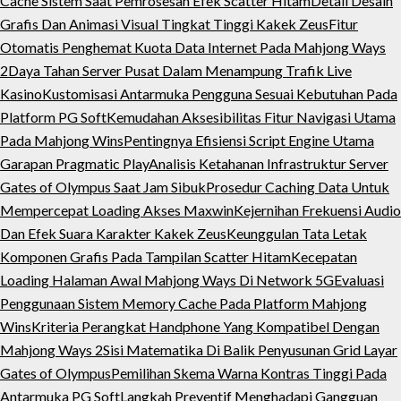
Cache Sistem Saat Pemrosesan Efek Scatter Hitam
Detail Desain
Grafis Dan Animasi Visual Tingkat Tinggi Kakek Zeus
Fitur
Otomatis Penghemat Kuota Data Internet Pada Mahjong Ways
2
Daya Tahan Server Pusat Dalam Menampung Trafik Live
Kasino
Kustomisasi Antarmuka Pengguna Sesuai Kebutuhan Pada
Platform PG Soft
Kemudahan Aksesibilitas Fitur Navigasi Utama
Pada Mahjong Wins
Pentingnya Efisiensi Script Engine Utama
Garapan Pragmatic Play
Analisis Ketahanan Infrastruktur Server
Gates of Olympus Saat Jam Sibuk
Prosedur Caching Data Untuk
Mempercepat Loading Akses Maxwin
Kejernihan Frekuensi Audio
Dan Efek Suara Karakter Kakek Zeus
Keunggulan Tata Letak
Komponen Grafis Pada Tampilan Scatter Hitam
Kecepatan
Loading Halaman Awal Mahjong Ways Di Network 5G
Evaluasi
Penggunaan Sistem Memory Cache Pada Platform Mahjong
Wins
Kriteria Perangkat Handphone Yang Kompatibel Dengan
Mahjong Ways 2
Sisi Matematika Di Balik Penyusunan Grid Layar
Gates of Olympus
Pemilihan Skema Warna Kontras Tinggi Pada
Antarmuka PG Soft
Langkah Preventif Menghadapi Gangguan