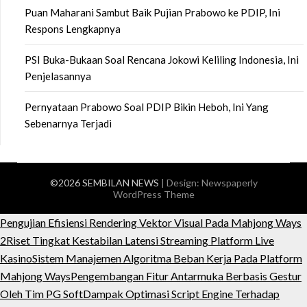
Puan Maharani Sambut Baik Pujian Prabowo ke PDIP, Ini
Respons Lengkapnya
PSI Buka-Bukaan Soal Rencana Jokowi Keliling Indonesia, Ini
Penjelasannya
Pernyataan Prabowo Soal PDIP Bikin Heboh, Ini Yang
Sebenarnya Terjadi
©2026 SEMBILAN NEWS
| Design:
Newspaperly
WordPress Theme
Pengujian Efisiensi Rendering Vektor Visual Pada Mahjong Ways
2
Riset Tingkat Kestabilan Latensi Streaming Platform Live
Kasino
Sistem Manajemen Algoritma Beban Kerja Pada Platform
Mahjong Ways
Pengembangan Fitur Antarmuka Berbasis Gestur
Oleh Tim PG Soft
Dampak Optimasi Script Engine Terhadap