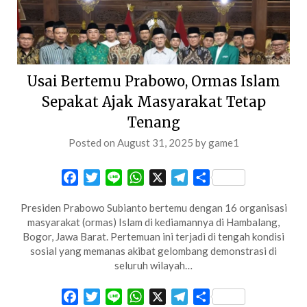
Usai Bertemu Prabowo, Ormas Islam
Sepakat Ajak Masyarakat Tetap
Tenang
Posted on
August 31, 2025
by
game1
Facebook
Twitter
Line
WhatsApp
X
Telegram
Share
Presiden Prabowo Subianto bertemu dengan 16 organisasi
masyarakat (ormas) Islam di kediamannya di Hambalang,
Bogor, Jawa Barat. Pertemuan ini terjadi di tengah kondisi
sosial yang memanas akibat gelombang demonstrasi di
seluruh wilayah…
Facebook
Twitter
Line
WhatsApp
X
Telegram
Share