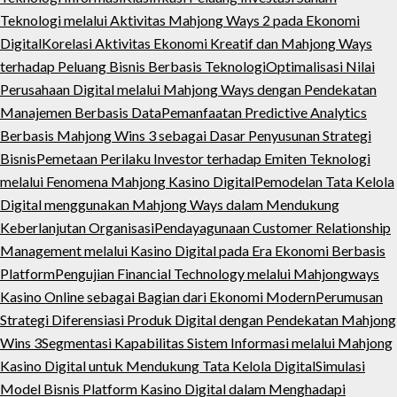
Teknologi melalui Aktivitas Mahjong Ways 2 pada Ekonomi
Digital
Korelasi Aktivitas Ekonomi Kreatif dan Mahjong Ways
terhadap Peluang Bisnis Berbasis Teknologi
Optimalisasi Nilai
Perusahaan Digital melalui Mahjong Ways dengan Pendekatan
Manajemen Berbasis Data
Pemanfaatan Predictive Analytics
Berbasis Mahjong Wins 3 sebagai Dasar Penyusunan Strategi
Bisnis
Pemetaan Perilaku Investor terhadap Emiten Teknologi
melalui Fenomena Mahjong Kasino Digital
Pemodelan Tata Kelola
Digital menggunakan Mahjong Ways dalam Mendukung
Keberlanjutan Organisasi
Pendayagunaan Customer Relationship
Management melalui Kasino Digital pada Era Ekonomi Berbasis
Platform
Pengujian Financial Technology melalui Mahjongways
Kasino Online sebagai Bagian dari Ekonomi Modern
Perumusan
Strategi Diferensiasi Produk Digital dengan Pendekatan Mahjong
Wins 3
Segmentasi Kapabilitas Sistem Informasi melalui Mahjong
Kasino Digital untuk Mendukung Tata Kelola Digital
Simulasi
Model Bisnis Platform Kasino Digital dalam Menghadapi