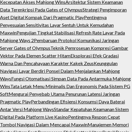
Kecepatan Akses Mahjong Wins
Arsitektur Sistem Keamanan
Data Terenkripsi Pada Gates of Olympus
Strategi Pengimporan
Aset Digital Kompak Dari Pragmatic Play
Pentingnya
Penyesuaian Sensitivitas Layar Sentuh Untuk Kemudahan
Maxwin
Pengujian Tingkat Stabilisasi Refresh Rate Layar Pada
Mahjong Ways 2
Pembaruan Protokol Komunikasi Jaringan
Server Gates of Olympus
Teknik Pemrosesan Kompresi Gambar
Vektor Pada Elemen Scatter Hitam
Eksplorasi Efek Gradasi
Warna Dan Pencahayaan Karakter Kakek Zeus
Keunggulan
Navigasi Layar Berdiri Ponsel Dalam Menjalankan Mahjong
Ways
Fungsi Otomatisasi Simpan Data Pada Antarmuka Mahjong
Wins
Tata Letak Menu Minimalis Dan Ergonomis Pada Sistem PG
Soft
Mengurai Penyebab Utama Penurunan Latensi Jaringan
Pragmatic Play
Perbandingan Efisiensi Konsumsi Daya Baterai
Antar Versi Mahjong Ways
Standar Kepatuhan Keamanan Sistem
Digital Pada Platform Live Kasino
Pentingnya Respon Cepat
Tombol Navigasi Dalam Mencapai Maxwin
Manajemen Memori