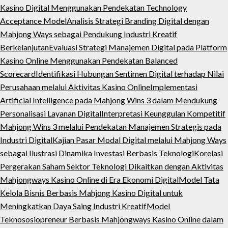
Kasino Digital Menggunakan Pendekatan Technology
Acceptance Model
Analisis Strategi Branding Digital dengan
Mahjong Ways sebagai Pendukung Industri Kreatif
Berkelanjutan
Evaluasi Strategi Manajemen Digital pada Platform
Kasino Online Menggunakan Pendekatan Balanced
Scorecard
Identifikasi Hubungan Sentimen Digital terhadap Nilai
Perusahaan melalui Aktivitas Kasino Online
Implementasi
Artificial Intelligence pada Mahjong Wins 3 dalam Mendukung
Personalisasi Layanan Digital
Interpretasi Keunggulan Kompetitif
Mahjong Wins 3 melalui Pendekatan Manajemen Strategis pada
Industri Digital
Kajian Pasar Modal Digital melalui Mahjong Ways
sebagai Ilustrasi Dinamika Investasi Berbasis Teknologi
Korelasi
Pergerakan Saham Sektor Teknologi Dikaitkan dengan Aktivitas
Mahjongways Kasino Online di Era Ekonomi Digital
Model Tata
Kelola Bisnis Berbasis Mahjong Kasino Digital untuk
Meningkatkan Daya Saing Industri Kreatif
Model
Teknososiopreneur Berbasis Mahjongways Kasino Online dalam