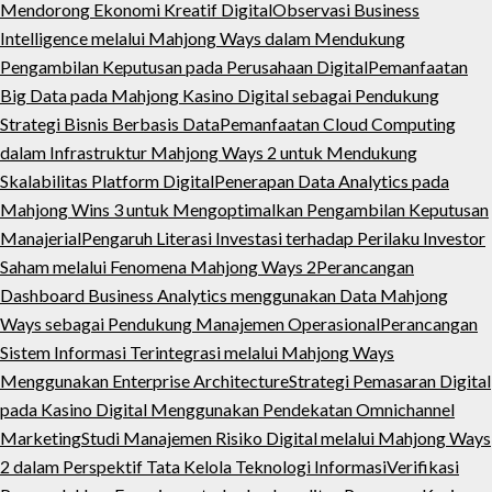
Mendorong Ekonomi Kreatif Digital
Observasi Business
Intelligence melalui Mahjong Ways dalam Mendukung
Pengambilan Keputusan pada Perusahaan Digital
Pemanfaatan
Big Data pada Mahjong Kasino Digital sebagai Pendukung
Strategi Bisnis Berbasis Data
Pemanfaatan Cloud Computing
dalam Infrastruktur Mahjong Ways 2 untuk Mendukung
Skalabilitas Platform Digital
Penerapan Data Analytics pada
Mahjong Wins 3 untuk Mengoptimalkan Pengambilan Keputusan
Manajerial
Pengaruh Literasi Investasi terhadap Perilaku Investor
Saham melalui Fenomena Mahjong Ways 2
Perancangan
Dashboard Business Analytics menggunakan Data Mahjong
Ways sebagai Pendukung Manajemen Operasional
Perancangan
Sistem Informasi Terintegrasi melalui Mahjong Ways
Menggunakan Enterprise Architecture
Strategi Pemasaran Digital
pada Kasino Digital Menggunakan Pendekatan Omnichannel
Marketing
Studi Manajemen Risiko Digital melalui Mahjong Ways
2 dalam Perspektif Tata Kelola Teknologi Informasi
Verifikasi