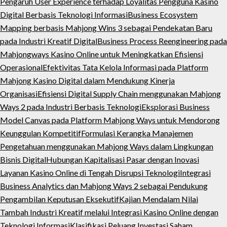
Pengaruh User Experience terhadap Loyalitas Pengguna Kasino
Digital Berbasis Teknologi Informasi
Business Ecosystem
Mapping berbasis Mahjong Wins 3 sebagai Pendekatan Baru
pada Industri Kreatif Digital
Business Process Reengineering pada
Mahjongways Kasino Online untuk Meningkatkan Efisiensi
Operasional
Efektivitas Tata Kelola Informasi pada Platform
Mahjong Kasino Digital dalam Mendukung Kinerja
Organisasi
Efisiensi Digital Supply Chain menggunakan Mahjong
Ways 2 pada Industri Berbasis Teknologi
Eksplorasi Business
Model Canvas pada Platform Mahjong Ways untuk Mendorong
Keunggulan Kompetitif
Formulasi Kerangka Manajemen
Pengetahuan menggunakan Mahjong Ways dalam Lingkungan
Bisnis Digital
Hubungan Kapitalisasi Pasar dengan Inovasi
Layanan Kasino Online di Tengah Disrupsi Teknologi
Integrasi
Business Analytics dan Mahjong Ways 2 sebagai Pendukung
Pengambilan Keputusan Eksekutif
Kajian Mendalam Nilai
Tambah Industri Kreatif melalui Integrasi Kasino Online dengan
Teknologi Informasi
Klasifikasi Peluang Investasi Saham