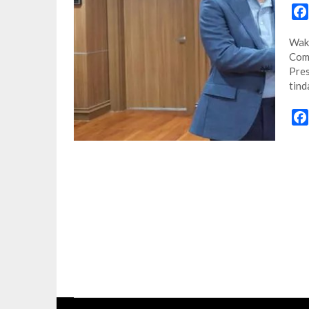
Waki
Comm
Pre
tind