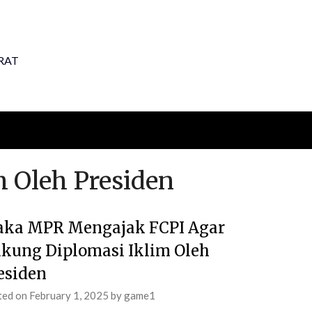
RAT
m Oleh Presiden
ka MPR Mengajak FCPI Agar
kung Diplomasi Iklim Oleh
esiden
ted on
February 1, 2025
by
game1