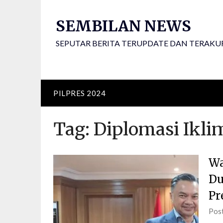
Skip
to
SEMBILAN NEWS
content
SEPUTAR BERITA TERUPDATE DAN TERAKU
PILPRES 2024
Tag:
Diplomasi Ikli
Wa
Du
Pr
Pos