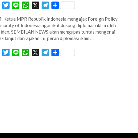
Facebook
Twitter
Line
WhatsApp
X
Telegram
Share
l Ketua MPR Republik Indonesia mengajak Foreign Policy
unity of Indonesia agar ikut dukung diplomasi iklim oleh
siden. SEMBILAN NEWS akan mengupas tuntas mengenai
ak lanjut dari ajakan ini, peran diplomasi iklim,…
Facebook
Twitter
Line
WhatsApp
X
Telegram
Share