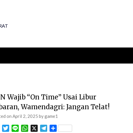
RAT
N Wajib “On Time” Usai Libur
baran, Wamendagri: Jangan Telat!
ted on
April 2, 2025
by
game1
Facebook
Twitter
Line
WhatsApp
X
Telegram
Share