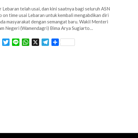
r Lebaran telah usai, dan kini saatnya bagi seluruh ASN
b on time usai Lebaran untuk kembali mengabdikan diri
da masyarakat dengan semangat baru. Wakil Menteri
m Negeri (Wamendagri) Bima Arya Sugiarto…
Facebook
Twitter
Line
WhatsApp
X
Telegram
Share