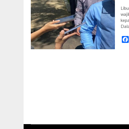
Libu
waji
kepa
Dala