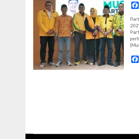
Part
2029
Part
perh
(Mu