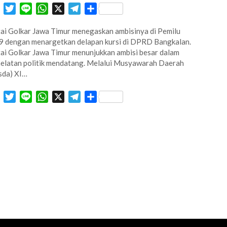
Facebook
Twitter
Line
WhatsApp
X
Telegram
Share
ai Golkar Jawa Timur menegaskan ambisinya di Pemilu
 dengan menargetkan delapan kursi di DPRD Bangkalan.
ai Golkar Jawa Timur menunjukkan ambisi besar dalam
elatan politik mendatang. Melalui Musyawarah Daerah
sda) XI…
Facebook
Twitter
Line
WhatsApp
X
Telegram
Share