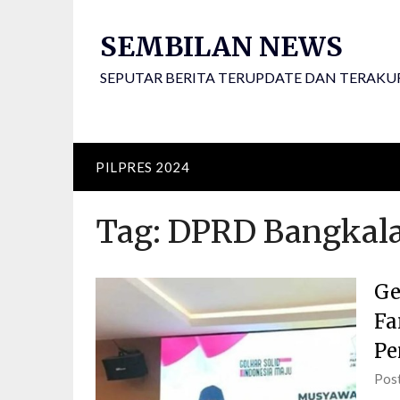
Skip
to
SEMBILAN NEWS
content
SEPUTAR BERITA TERUPDATE DAN TERAKU
PILPRES 2024
Tag:
DPRD Bangkal
Ge
Fa
Pe
Pos