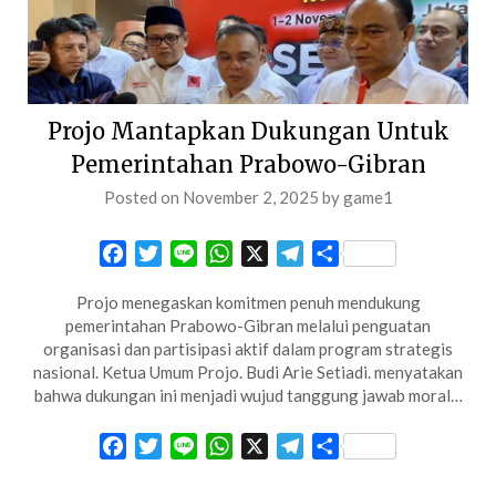
Projo Mantapkan Dukungan Untuk
Pemerintahan Prabowo-Gibran
Posted on
November 2, 2025
by
game1
Facebook
Twitter
Line
WhatsApp
X
Telegram
Share
Projo menegaskan komitmen penuh mendukung
pemerintahan Prabowo-Gibran melalui penguatan
organisasi dan partisipasi aktif dalam program strategis
nasional. Ketua Umum Projo. Budi Arie Setiadi. menyatakan
bahwa dukungan ini menjadi wujud tanggung jawab moral…
Facebook
Twitter
Line
WhatsApp
X
Telegram
Share