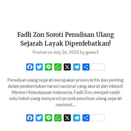
Fadli Zon Soroti Penulisan Ulang
Sejarah Layak Diperdebatkan!
Posted on
July 26, 2025
by
game1
Facebook
Twitter
Line
WhatsApp
X
Telegram
Share
Penulisan ulang sejarah merupakan proses kritis dan penting
dalam pembentukan narasi nasional yang akurat dan inklusif.
Menteri Kebudayaan Indonesia, Fadli Zon, menjadi salah
satu tokoh yang menyoroti proyek penulisan ulang sejarah
nasional…
Facebook
Twitter
Line
WhatsApp
X
Telegram
Share