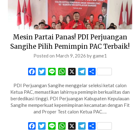
Mesin Partai Panas! PDI Perjuangan
Sangihe Pilih Pemimpin PAC Terbaik!
Posted on
March 9, 2026
by
game1
Facebook
Twitter
Line
WhatsApp
X
Telegram
Share
PDI Perjuangan Sangihe menggelar seleksi ketat calon
Ketua PAC, memastikan lahirnya pemimpin berkualitas dan
berdedikasi tinggi. PDI Perjuangan Kabupaten Kepulauan
Sangihe memperkuat kepemimpinan kecamatan dengan Fit
and Proper Test calon Ketua PAC….
Facebook
Twitter
Line
WhatsApp
X
Telegram
Share