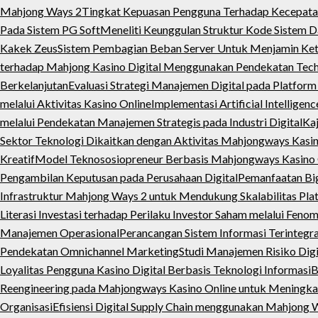
Mahjong Ways 2
Tingkat Kepuasan Pengguna Terhadap Kecepat
Pada Sistem PG Soft
Meneliti Keunggulan Struktur Kode Sistem D
Kakek Zeus
Sistem Pembagian Beban Server Untuk Menjamin Ke
terhadap Mahjong Kasino Digital Menggunakan Pendekatan Tec
Berkelanjutan
Evaluasi Strategi Manajemen Digital pada Platfo
melalui Aktivitas Kasino Online
Implementasi Artificial Intellige
melalui Pendekatan Manajemen Strategis pada Industri Digital
Kaj
Sektor Teknologi Dikaitkan dengan Aktivitas Mahjongways Kasino
Kreatif
Model Teknososiopreneur Berbasis Mahjongways Kasino 
Pengambilan Keputusan pada Perusahaan Digital
Pemanfaatan Big
Infrastruktur Mahjong Ways 2 untuk Mendukung Skalabilitas Plat
Literasi Investasi terhadap Perilaku Investor Saham melalui Fe
Manajemen Operasional
Perancangan Sistem Informasi Terintegr
Pendekatan Omnichannel Marketing
Studi Manajemen Risiko Digi
Loyalitas Pengguna Kasino Digital Berbasis Teknologi Informasi
B
Reengineering pada Mahjongways Kasino Online untuk Meningkat
Organisasi
Efisiensi Digital Supply Chain menggunakan Mahjong W