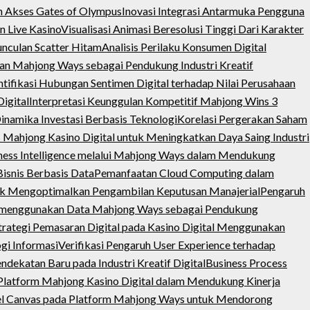
n Akses Gates of Olympus
Inovasi Integrasi Antarmuka Pengguna
n Live Kasino
Visualisasi Animasi Beresolusi Tinggi Dari Karakter
unculan Scatter Hitam
Analisis Perilaku Konsumen Digital
ngan Mahjong Ways sebagai Pendukung Industri Kreatif
ntifikasi Hubungan Sentimen Digital terhadap Nilai Perusahaan
igital
Interpretasi Keunggulan Kompetitif Mahjong Wins 3
Dinamika Investasi Berbasis Teknologi
Korelasi Pergerakan Saham
s Mahjong Kasino Digital untuk Meningkatkan Daya Saing Industri
ness Intelligence melalui Mahjong Ways dalam Mendukung
isnis Berbasis Data
Pemanfaatan Cloud Computing dalam
uk Mengoptimalkan Pengambilan Keputusan Manajerial
Pengaruh
s menggunakan Data Mahjong Ways sebagai Pendukung
trategi Pemasaran Digital pada Kasino Digital Menggunakan
gi Informasi
Verifikasi Pengaruh User Experience terhadap
ekatan Baru pada Industri Kreatif Digital
Business Process
a Platform Mahjong Kasino Digital dalam Mendukung Kinerja
el Canvas pada Platform Mahjong Ways untuk Mendorong