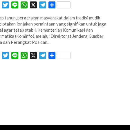
Facebook
Twitter
Line
WhatsApp
X
Telegram
Share
ap tahun, pergerakan masyarakat dalam tradisi mudik
iptakan lonjakan permintaan yang signifikan untuk jaga
al agar tetap stabil. Kementerian Komunikasi dan
rmatika (Kominfo), melalui Direktorat Jenderal Sumber
a dan Perangkat Pos dan…
Facebook
Twitter
Line
WhatsApp
X
Telegram
Share