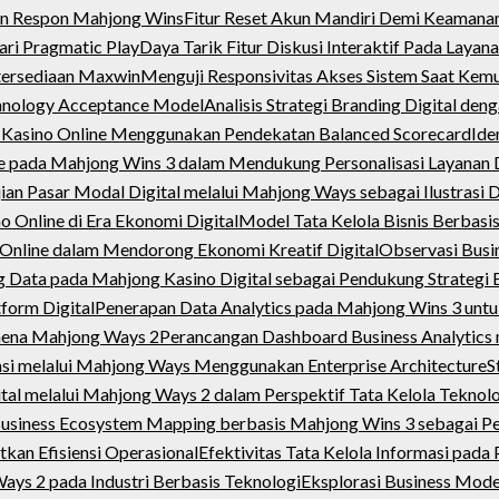
an Respon Mahjong Wins
Fitur Reset Akun Mandiri Demi Keamana
ari Pragmatic Play
Daya Tarik Fitur Diskusi Interaktif Pada Layana
tersediaan Maxwin
Menguji Responsivitas Akses Sistem Saat Kem
hnology Acceptance Model
Analisis Strategi Branding Digital de
rm Kasino Online Menggunakan Pendekatan Balanced Scorecard
Ide
nce pada Mahjong Wins 3 dalam Mendukung Personalisasi Layanan D
ian Pasar Modal Digital melalui Mahjong Ways sebagai Ilustrasi 
 Online di Era Ekonomi Digital
Model Tata Kelola Bisnis Berbasi
Online dalam Mendorong Ekonomi Kreatif Digital
Observasi Busi
 Data pada Mahjong Kasino Digital sebagai Pendukung Strategi B
form Digital
Penerapan Data Analytics pada Mahjong Wins 3 unt
nomena Mahjong Ways 2
Perancangan Dashboard Business Analytic
asi melalui Mahjong Ways Menggunakan Enterprise Architecture
S
tal melalui Mahjong Ways 2 dalam Perspektif Tata Kelola Teknolo
usiness Ecosystem Mapping berbasis Mahjong Wins 3 sebagai Pend
kan Efisiensi Operasional
Efektivitas Tata Kelola Informasi pad
ays 2 pada Industri Berbasis Teknologi
Eksplorasi Business Mod