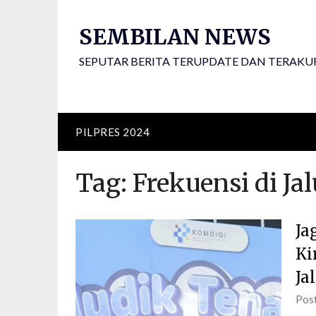
Skip
to
SEMBILAN NEWS
content
SEPUTAR BERITA TERUPDATE DAN TERAKU
PILPRES 2024
Tag:
Frekuensi di Ja
Ja
Ki
Ja
Pos