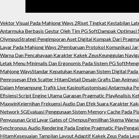
Vektor Visual Pada Mahjong Ways 2
Riset Tingkat Kestabilan Lat
Antarmuka Berbasis Gestur Oleh Tim PG Soft
Dampak Optimasi S
Olympus
Strategi Pengimporan Aset Digital Kompak Dari Pragma
Layar Pada Mahjong Ways 2
Pembaruan Protokol Komunikasi Jari
Warna Dan Pencahayaan Karakter Kakek Zeus
Keunggulan Naviga
Letak Menu Minimalis Dan Ergonomis Pada Sistem PG Soft
Mengu
Mahjong Ways
Standar Kepatuhan Keamanan Sistem Digital Pada 
Pemrosesan Efek Scatter Hitam
Detail Desain Grafis Dan Animasi
Dalam Menampung Trafik Live Kasino
Kustomisasi Antarmuka Pe
Efisiensi Script Engine Utama Garapan Pragmatic Play
Analisis Ke
Maxwin
Kejernihan Frekuensi Audio Dan Efek Suara Karakter Ka
Network 5G
Evaluasi Penggunaan Sistem Memory Cache Pada P
Penyusunan Grid Layar Gates of Olympus
Pemilihan Skema Warna
Synchronous Audio Rendering Pada Engine Pragmatic Play
Pengal
Hitam
Kesesuaian Tampilan Layout Adaptif Kakek Zeus Pada Laya