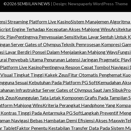
©2026 SEMBILAN NEWS
| Design:
Newspaperly WordPress Theme
ensi Streaming Platform Live Kasino
Sistem Manajemen Algoritma
cript Engine Terhadap Kecepatan Akses Mahjong Wins
Arsitektu
tic Play
Pentingnya Penyesuaian Sensitivitas Layar Sentuh Untu
ngan Server Gates of Olympus
Teknik Pemrosesan Kompresi Gamb
si Layar Berdiri Ponsel Dalam Menjalankan Mahjong Ways
Fungsi
rai Penyebab Utama Penurunan Latensi Jaringan Pragmatic Play
Platform Live Kasino
Pentingnya Respon Cepat Tombol Navigasi
 Visual Tingkat Tinggi Kakek Zeus
Fitur Otomatis Penghemat Kuo
ngguna Sesuai Kebutuhan Pada Platform PG Soft
Kemudahan Akses
tahanan Infrastruktur Server Gates of Olympus Saat Jam Sibuk
Pro
kek Zeus
Keunggulan Tata Letak Komponen Grafis Pada Tampilan S
latform Mahjong Wins
Kriteria Perangkat Handphone Yang Kompa
 Kontras Tinggi Pada Antarmuka PG Soft
Langkah Preventif Meng
aman Navigasi Bebas Hambatan Demi Efisiensi Akses Maxwin
Tek
r Tablet
Faktor Penentu Kestabilan Transfer Data Pada Sistem 