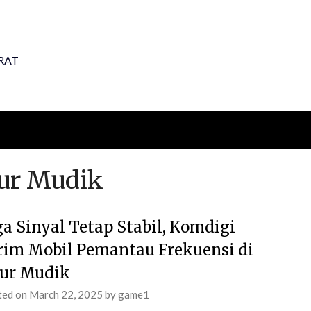
RAT
lur Mudik
ga Sinyal Tetap Stabil, Komdigi
rim Mobil Pemantau Frekuensi di
lur Mudik
ted on
March 22, 2025
by
game1