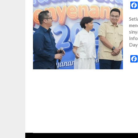
Seti
menc
siny
Info
Day