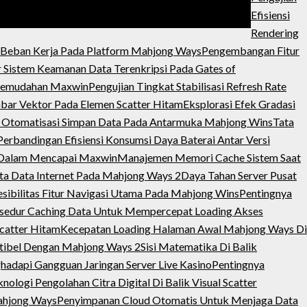
Efisiensi
Rendering
 Beban Kerja Pada Platform Mahjong Ways
Pengembangan Fitur
r Sistem Keamanan Data Terenkripsi Pada Gates of
k Kemudahan Maxwin
Pengujian Tingkat Stabilisasi Refresh Rate
ar Vektor Pada Elemen Scatter Hitam
Eksplorasi Efek Gradasi
 Otomatisasi Simpan Data Pada Antarmuka Mahjong Wins
Tata
Perbandingan Efisiensi Konsumsi Daya Baterai Antar Versi
 Dalam Mencapai Maxwin
Manajemen Memori Cache Sistem Saat
ta Data Internet Pada Mahjong Ways 2
Daya Tahan Server Pusat
ibilitas Fitur Navigasi Utama Pada Mahjong Wins
Pentingnya
sedur Caching Data Untuk Mempercepat Loading Akses
catter Hitam
Kecepatan Loading Halaman Awal Mahjong Ways Di
tibel Dengan Mahjong Ways 2
Sisi Matematika Di Balik
hadapi Gangguan Jaringan Server Live Kasino
Pentingnya
nologi Pengolahan Citra Digital Di Balik Visual Scatter
Mahjong Ways
Penyimpanan Cloud Otomatis Untuk Menjaga Data