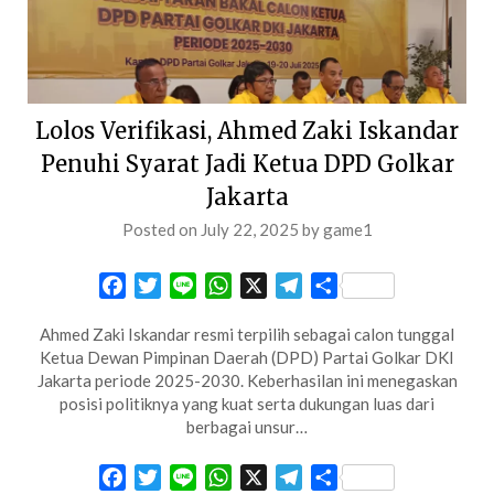
Lolos Verifikasi, Ahmed Zaki Iskandar
Penuhi Syarat Jadi Ketua DPD Golkar
Jakarta
Posted on
July 22, 2025
by
game1
Facebook
Twitter
Line
WhatsApp
X
Telegram
Share
Ahmed Zaki Iskandar resmi terpilih sebagai calon tunggal
Ketua Dewan Pimpinan Daerah (DPD) Partai Golkar DKI
Jakarta periode 2025-2030. Keberhasilan ini menegaskan
posisi politiknya yang kuat serta dukungan luas dari
berbagai unsur…
Facebook
Twitter
Line
WhatsApp
X
Telegram
Share