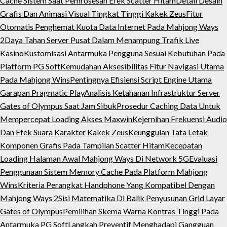
Cache Sistem Saat Pemrosesan Efek Scatter Hitam
Detail Desain
Grafis Dan Animasi Visual Tingkat Tinggi Kakek Zeus
Fitur
Otomatis Penghemat Kuota Data Internet Pada Mahjong Ways
2
Daya Tahan Server Pusat Dalam Menampung Trafik Live
Kasino
Kustomisasi Antarmuka Pengguna Sesuai Kebutuhan Pada
Platform PG Soft
Kemudahan Aksesibilitas Fitur Navigasi Utama
Pada Mahjong Wins
Pentingnya Efisiensi Script Engine Utama
Garapan Pragmatic Play
Analisis Ketahanan Infrastruktur Server
Gates of Olympus Saat Jam Sibuk
Prosedur Caching Data Untuk
Mempercepat Loading Akses Maxwin
Kejernihan Frekuensi Audio
Dan Efek Suara Karakter Kakek Zeus
Keunggulan Tata Letak
Komponen Grafis Pada Tampilan Scatter Hitam
Kecepatan
Loading Halaman Awal Mahjong Ways Di Network 5G
Evaluasi
Penggunaan Sistem Memory Cache Pada Platform Mahjong
Wins
Kriteria Perangkat Handphone Yang Kompatibel Dengan
Mahjong Ways 2
Sisi Matematika Di Balik Penyusunan Grid Layar
Gates of Olympus
Pemilihan Skema Warna Kontras Tinggi Pada
Antarmuka PG Soft
Langkah Preventif Menghadapi Gangguan