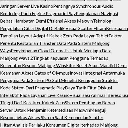
Jaringan Server Live Kasino
Pentingnya Synchronous Audio
Rendering Pada Engine Pragmatic Play
Pengalaman Navigasi
Bebas Hambatan Demi Efisiensi Akses Maxwin
Teknologi
Pengolahan Citra Digital Di Balik Visual Scatter Hitam
Kesesuaian
Tampilan Layout Adaptif Kakek Zeus Pada Layar Tablet
Faktor
Penentu Kestabilan Transfer Data Pada Sistem Mahjong
Ways
Penyimpanan Cloud Otomatis Untuk Menjaga Data
Mahjong Ways 2
Tingkat Kepuasan Pengguna Terhadap
Kecepatan Respon Mahjong Wins
Fitur Reset Akun Mandiri Demi
Keamanan Akses Gates of Olympus
Inovasi Integrasi Antarmuka
Pengguna Pada Sistem PG Soft
Meneliti Keunggulan Struktur
Kode Sistem Dari Pragmatic Play
Daya Tarik Fitur Diskusi
Interaktif Pada Layanan Live Kasino
Visualisasi Animasi Beresolusi
Tinggi Dari Karakter Kakek Zeus
Sistem Pembagian Beban
Server Untuk Menjamin Ketersediaan Maxwin
Menguji
Responsivitas Akses Sistem Saat Kemunculan Scatter
Hitam
Analisis Perilaku Konsumen Digital terhadap Mahjong