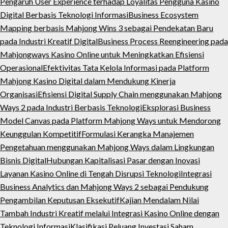
Pengaruh User Experience terhadap Loyalitas Pengguna Kasino
Digital Berbasis Teknologi Informasi
Business Ecosystem
Mapping berbasis Mahjong Wins 3 sebagai Pendekatan Baru
pada Industri Kreatif Digital
Business Process Reengineering pada
Mahjongways Kasino Online untuk Meningkatkan Efisiensi
Operasional
Efektivitas Tata Kelola Informasi pada Platform
Mahjong Kasino Digital dalam Mendukung Kinerja
Organisasi
Efisiensi Digital Supply Chain menggunakan Mahjong
Ways 2 pada Industri Berbasis Teknologi
Eksplorasi Business
Model Canvas pada Platform Mahjong Ways untuk Mendorong
Keunggulan Kompetitif
Formulasi Kerangka Manajemen
Pengetahuan menggunakan Mahjong Ways dalam Lingkungan
Bisnis Digital
Hubungan Kapitalisasi Pasar dengan Inovasi
Layanan Kasino Online di Tengah Disrupsi Teknologi
Integrasi
Business Analytics dan Mahjong Ways 2 sebagai Pendukung
Pengambilan Keputusan Eksekutif
Kajian Mendalam Nilai
Tambah Industri Kreatif melalui Integrasi Kasino Online dengan
Teknologi Informasi
Klasifikasi Peluang Investasi Saham