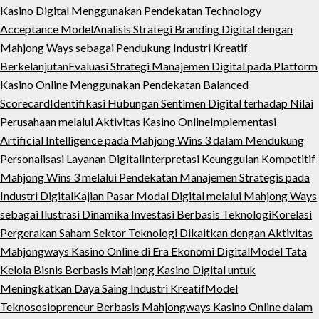
Kasino Digital Menggunakan Pendekatan Technology
Acceptance Model
Analisis Strategi Branding Digital dengan
Mahjong Ways sebagai Pendukung Industri Kreatif
Berkelanjutan
Evaluasi Strategi Manajemen Digital pada Platform
Kasino Online Menggunakan Pendekatan Balanced
Scorecard
Identifikasi Hubungan Sentimen Digital terhadap Nilai
Perusahaan melalui Aktivitas Kasino Online
Implementasi
Artificial Intelligence pada Mahjong Wins 3 dalam Mendukung
Personalisasi Layanan Digital
Interpretasi Keunggulan Kompetitif
Mahjong Wins 3 melalui Pendekatan Manajemen Strategis pada
Industri Digital
Kajian Pasar Modal Digital melalui Mahjong Ways
sebagai Ilustrasi Dinamika Investasi Berbasis Teknologi
Korelasi
Pergerakan Saham Sektor Teknologi Dikaitkan dengan Aktivitas
Mahjongways Kasino Online di Era Ekonomi Digital
Model Tata
Kelola Bisnis Berbasis Mahjong Kasino Digital untuk
Meningkatkan Daya Saing Industri Kreatif
Model
Teknososiopreneur Berbasis Mahjongways Kasino Online dalam