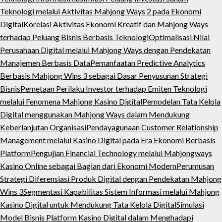
Teknologi melalui Aktivitas Mahjong Ways 2 pada Ekonomi
Digital
Korelasi Aktivitas Ekonomi Kreatif dan Mahjong Ways
terhadap Peluang Bisnis Berbasis Teknologi
Optimalisasi Nilai
Perusahaan Digital melalui Mahjong Ways dengan Pendekatan
Manajemen Berbasis Data
Pemanfaatan Predictive Analytics
Berbasis Mahjong Wins 3 sebagai Dasar Penyusunan Strategi
Bisnis
Pemetaan Perilaku Investor terhadap Emiten Teknologi
melalui Fenomena Mahjong Kasino Digital
Pemodelan Tata Kelola
Digital menggunakan Mahjong Ways dalam Mendukung
Keberlanjutan Organisasi
Pendayagunaan Customer Relationship
Management melalui Kasino Digital pada Era Ekonomi Berbasis
Platform
Pengujian Financial Technology melalui Mahjongways
Kasino Online sebagai Bagian dari Ekonomi Modern
Perumusan
Strategi Diferensiasi Produk Digital dengan Pendekatan Mahjong
Wins 3
Segmentasi Kapabilitas Sistem Informasi melalui Mahjong
Kasino Digital untuk Mendukung Tata Kelola Digital
Simulasi
Model Bisnis Platform Kasino Digital dalam Menghadapi