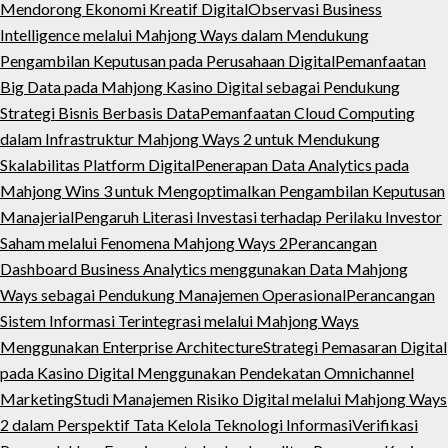
Mendorong Ekonomi Kreatif Digital
Observasi Business
Intelligence melalui Mahjong Ways dalam Mendukung
Pengambilan Keputusan pada Perusahaan Digital
Pemanfaatan
Big Data pada Mahjong Kasino Digital sebagai Pendukung
Strategi Bisnis Berbasis Data
Pemanfaatan Cloud Computing
dalam Infrastruktur Mahjong Ways 2 untuk Mendukung
Skalabilitas Platform Digital
Penerapan Data Analytics pada
Mahjong Wins 3 untuk Mengoptimalkan Pengambilan Keputusan
Manajerial
Pengaruh Literasi Investasi terhadap Perilaku Investor
Saham melalui Fenomena Mahjong Ways 2
Perancangan
Dashboard Business Analytics menggunakan Data Mahjong
Ways sebagai Pendukung Manajemen Operasional
Perancangan
Sistem Informasi Terintegrasi melalui Mahjong Ways
Menggunakan Enterprise Architecture
Strategi Pemasaran Digital
pada Kasino Digital Menggunakan Pendekatan Omnichannel
Marketing
Studi Manajemen Risiko Digital melalui Mahjong Ways
2 dalam Perspektif Tata Kelola Teknologi Informasi
Verifikasi