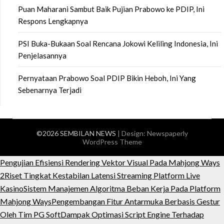
Puan Maharani Sambut Baik Pujian Prabowo ke PDIP, Ini
Respons Lengkapnya
PSI Buka-Bukaan Soal Rencana Jokowi Keliling Indonesia, Ini
Penjelasannya
Pernyataan Prabowo Soal PDIP Bikin Heboh, Ini Yang
Sebenarnya Terjadi
©2026 SEMBILAN NEWS
| Design:
Newspaperly
WordPress Theme
Pengujian Efisiensi Rendering Vektor Visual Pada Mahjong Ways
2
Riset Tingkat Kestabilan Latensi Streaming Platform Live
Kasino
Sistem Manajemen Algoritma Beban Kerja Pada Platform
Mahjong Ways
Pengembangan Fitur Antarmuka Berbasis Gestur
Oleh Tim PG Soft
Dampak Optimasi Script Engine Terhadap