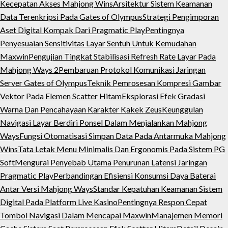
Kecepatan Akses Mahjong Wins
Arsitektur Sistem Keamanan
Data Terenkripsi Pada Gates of Olympus
Strategi Pengimporan
Aset Digital Kompak Dari Pragmatic Play
Pentingnya
Penyesuaian Sensitivitas Layar Sentuh Untuk Kemudahan
Maxwin
Pengujian Tingkat Stabilisasi Refresh Rate Layar Pada
Mahjong Ways 2
Pembaruan Protokol Komunikasi Jaringan
Server Gates of Olympus
Teknik Pemrosesan Kompresi Gambar
Vektor Pada Elemen Scatter Hitam
Eksplorasi Efek Gradasi
Warna Dan Pencahayaan Karakter Kakek Zeus
Keunggulan
Navigasi Layar Berdiri Ponsel Dalam Menjalankan Mahjong
Ways
Fungsi Otomatisasi Simpan Data Pada Antarmuka Mahjong
Wins
Tata Letak Menu Minimalis Dan Ergonomis Pada Sistem PG
Soft
Mengurai Penyebab Utama Penurunan Latensi Jaringan
Pragmatic Play
Perbandingan Efisiensi Konsumsi Daya Baterai
Antar Versi Mahjong Ways
Standar Kepatuhan Keamanan Sistem
Digital Pada Platform Live Kasino
Pentingnya Respon Cepat
Tombol Navigasi Dalam Mencapai Maxwin
Manajemen Memori