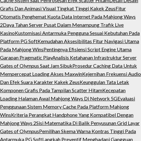
Cache Sistem Saat Pemrosesan Efek Scatter Hitam
Detail Desain
Grafis Dan Animasi Visual Tingkat Tinggi Kakek Zeus
Fitur
Otomatis Penghemat Kuota Data Internet Pada Mahjong Ways
2
Daya Tahan Server Pusat Dalam Menampung Trafik Live
Kasino
Kustomisasi Antarmuka Pengguna Sesuai Kebutuhan Pada
Platform PG Soft
Kemudahan Aksesibilitas Fitur Navigasi Utama
Pada Mahjong Wins
Pentingnya Efisiensi Script Engine Utama
Garapan Pragmatic Play
Analisis Ketahanan Infrastruktur Server
Gates of Olympus Saat Jam Sibuk
Prosedur Caching Data Untuk
Mempercepat Loading Akses Maxwin
Kejernihan Frekuensi Audio
Dan Efek Suara Karakter Kakek Zeus
Keunggulan Tata Letak
Komponen Grafis Pada Tampilan Scatter Hitam
Kecepatan
Loading Halaman Awal Mahjong Ways Di Network 5G
Evaluasi
Penggunaan Sistem Memory Cache Pada Platform Mahjong
Wins
Kriteria Perangkat Handphone Yang Kompatibel Dengan
Mahjong Ways 2
Sisi Matematika Di Balik Penyusunan Grid Layar
Gates of Olympus
Pemilihan Skema Warna Kontras Tinggi Pada
Antarmuka PG Soft
Langkah Preventif Menghadapi Gangguan