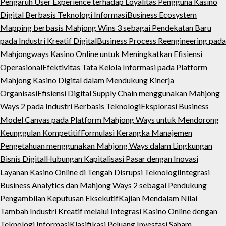
Pengaruh User Experience terhadap Loyalitas Pengguna Kasino
Digital Berbasis Teknologi Informasi
Business Ecosystem
Mapping berbasis Mahjong Wins 3 sebagai Pendekatan Baru
pada Industri Kreatif Digital
Business Process Reengineering pada
Mahjongways Kasino Online untuk Meningkatkan Efisiensi
Operasional
Efektivitas Tata Kelola Informasi pada Platform
Mahjong Kasino Digital dalam Mendukung Kinerja
Organisasi
Efisiensi Digital Supply Chain menggunakan Mahjong
Ways 2 pada Industri Berbasis Teknologi
Eksplorasi Business
Model Canvas pada Platform Mahjong Ways untuk Mendorong
Keunggulan Kompetitif
Formulasi Kerangka Manajemen
Pengetahuan menggunakan Mahjong Ways dalam Lingkungan
Bisnis Digital
Hubungan Kapitalisasi Pasar dengan Inovasi
Layanan Kasino Online di Tengah Disrupsi Teknologi
Integrasi
Business Analytics dan Mahjong Ways 2 sebagai Pendukung
Pengambilan Keputusan Eksekutif
Kajian Mendalam Nilai
Tambah Industri Kreatif melalui Integrasi Kasino Online dengan
Teknologi Informasi
Klasifikasi Peluang Investasi Saham