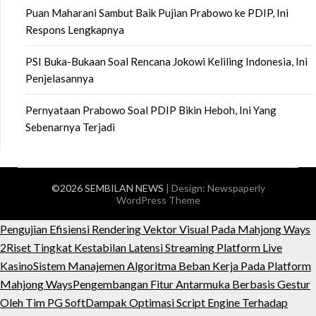
Puan Maharani Sambut Baik Pujian Prabowo ke PDIP, Ini
Respons Lengkapnya
PSI Buka-Bukaan Soal Rencana Jokowi Keliling Indonesia, Ini
Penjelasannya
Pernyataan Prabowo Soal PDIP Bikin Heboh, Ini Yang
Sebenarnya Terjadi
©2026 SEMBILAN NEWS
| Design:
Newspaperly
WordPress Theme
Pengujian Efisiensi Rendering Vektor Visual Pada Mahjong Ways
2
Riset Tingkat Kestabilan Latensi Streaming Platform Live
Kasino
Sistem Manajemen Algoritma Beban Kerja Pada Platform
Mahjong Ways
Pengembangan Fitur Antarmuka Berbasis Gestur
Oleh Tim PG Soft
Dampak Optimasi Script Engine Terhadap