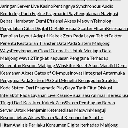
Jaringan Server Live Kasino
Pentingnya Synchronous Audio
Rendering Pada Engine Pragmatic Play
Pengalaman Navigasi
Bebas Hambatan Demi Efisiensi Akses Maxwin
Teknologi
Pengolahan Citra Digital Di Balik Visual Scatter Hitam
Kesesuaian
Tampilan Layout Adaptif Kakek Zeus Pada Layar Tablet
Faktor
Penentu Kestabilan Transfer Data Pada Sistem Mahjong
Ways
Penyimpanan Cloud Otomatis Untuk Menjaga Data
Mahjong Ways 2
Tingkat Kepuasan Pengguna Terhadap
Kecepatan Respon Mahjong Wins
Fitur Reset Akun Mandiri Demi
Keamanan Akses Gates of Olympus
Inovasi Integrasi Antarmuka
Pengguna Pada Sistem PG Soft
Meneliti Keunggulan Struktur
Kode Sistem Dari Pragmatic Play
Daya Tarik Fitur Diskusi
Interaktif Pada Layanan Live Kasino
Visualisasi Animasi Beresolusi
Tinggi Dari Karakter Kakek Zeus
Sistem Pembagian Beban
Server Untuk Menjamin Ketersediaan Maxwin
Menguji
Responsivitas Akses Sistem Saat Kemunculan Scatter
Hitam
Analisis Perilaku Konsumen Digital terhadap Mahjong