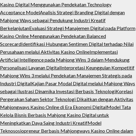
Kasino Digital Menggunakan Pendekatan Technology
Acceptance Model
Analisis Strategi Branding Digital dengan
Mahjong Ways sebagai Pendukung Industri Kreatif
Berkelanjutan
Evaluasi Strategi Manajemen Digital pada Platform
Kasino Online Menggunakan Pendekatan Balanced
Scorecard
Identifikasi Hubungan Sentimen Digital terhadap Nilai
Perusahaan melalui Aktivitas Kasino Online
Implementasi
Artificial Intelligence pada Mahjong Wins 3 dalam Mendukung
Personalisasi Layanan Digital
Interpretasi Keunggulan Kompetitif
Mahjong Wins 3 melalui Pendekatan Manajemen Strategis pada
Industri Digital
Kajian Pasar Modal Digital melalui Mahjong Ways
sebagai Ilustrasi Dinamika Investasi Berbasis Teknologi
Korelasi
Pergerakan Saham Sektor Teknologi Dikaitkan dengan Aktivitas
Mahjongways Kasino Online di Era Ekonomi Digital
Model Tata
Kelola Bisnis Berbasis Mahjong Kasino Digital untuk
Meningkatkan Daya Saing Industri Kreatif
Model
Teknososiopreneur Berbasis Mahjongways Kasino Online dalam