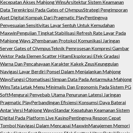
Kecepatan Akses Mahjong Wins
Arsitektur Sistem Keamanan
Data Terenkripsi Pada Gates of Olympus
Strategi Pengimporan
Aset Digital Kompak Dari Pragmatic Play
Pentingnya
Penyesuaian Sensitivitas Layar Sentuh Untuk Kemudahan
Maxwin
Pengujian Tingkat Stabilisasi Refresh Rate Layar Pada
Mahjong Ways 2
Pembaruan Protokol Komunikasi Jaringan
Server Gates of Olympus
Teknik Pemrosesan Kompresi Gambar
Vektor Pada Elemen Scatter Hitam
Eksplorasi Efek Gradasi
Warna Dan Pencahayaan Karakter Kakek Zeus
Keunggulan
Navigasi Layar Berdiri Ponsel Dalam Menjalankan Mahjong
Ways
Fungsi Otomatisasi Simpan Data Pada Antarmuka Mahjong
Wins
Tata Letak Menu Minimalis Dan Ergonomis Pada Sistem PG
Soft
Mengurai Penyebab Utama Penurunan Latensi Jaringan
Pragmatic Play
Perbandingan Efisiensi Konsumsi Daya Baterai
Antar Versi Mahjong Ways
Standar Kepatuhan Keamanan Sistem
Digital Pada Platform Live Kasino
Pentingnya Respon Cepat
Tombol Navigasi Dalam Mencapai Maxwin
Manajemen Memori