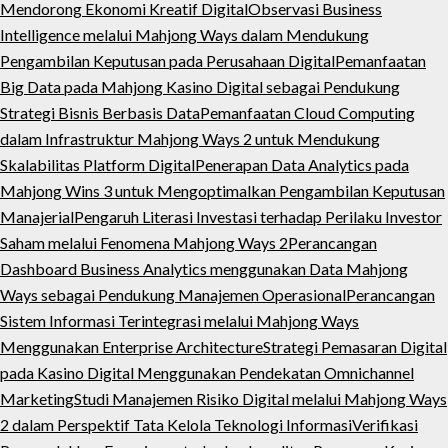
Mendorong Ekonomi Kreatif Digital
Observasi Business
Intelligence melalui Mahjong Ways dalam Mendukung
Pengambilan Keputusan pada Perusahaan Digital
Pemanfaatan
Big Data pada Mahjong Kasino Digital sebagai Pendukung
Strategi Bisnis Berbasis Data
Pemanfaatan Cloud Computing
dalam Infrastruktur Mahjong Ways 2 untuk Mendukung
Skalabilitas Platform Digital
Penerapan Data Analytics pada
Mahjong Wins 3 untuk Mengoptimalkan Pengambilan Keputusan
Manajerial
Pengaruh Literasi Investasi terhadap Perilaku Investor
Saham melalui Fenomena Mahjong Ways 2
Perancangan
Dashboard Business Analytics menggunakan Data Mahjong
Ways sebagai Pendukung Manajemen Operasional
Perancangan
Sistem Informasi Terintegrasi melalui Mahjong Ways
Menggunakan Enterprise Architecture
Strategi Pemasaran Digital
pada Kasino Digital Menggunakan Pendekatan Omnichannel
Marketing
Studi Manajemen Risiko Digital melalui Mahjong Ways
2 dalam Perspektif Tata Kelola Teknologi Informasi
Verifikasi