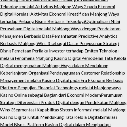
Teknologi melalui Aktivitas Mahjong Ways 2 pada Ekonomi
Digital
Korelasi Aktivitas Ekonomi Kreatif dan Mahjong Ways
terhadap Peluang Bisnis Berbasis Teknologi
Optimalisasi Nilai
Perusahaan Digital melalui Mahjong Ways dengan Pendekatan
Manajemen Berbasis Data
Pemanfaatan Predictive Analytics
Berbasis Mahjong Wins 3 sebagai Dasar Penyusunan Strategi
Bisnis
Pemetaan Perilaku Investor terhadap Emiten Teknologi
melalui Fenomena Mahjong Kasino Digital
Pemodelan Tata Kelola
Digital menggunakan Mahjong Ways dalam Mendukung
Keberlanjutan Organisasi
Pendayagunaan Customer Relationship
Management melalui Kasino Digital pada Era Ekonomi Berbasis
Platform
Pengujian Financial Technology melalui Mahjongways
Kasino Online sebagai Bagian dari Ekonomi Modern
Perumusan
Strategi Diferensiasi Produk Digital dengan Pendekatan Mahjong
Wins 3
Segmentasi Kapabilitas Sistem Informasi melalui Mahjong
Kasino Digital untuk Mendukung Tata Kelola Digital
Simulasi
Model Bisnis Platform Kasino Digital dalam Menghadapi