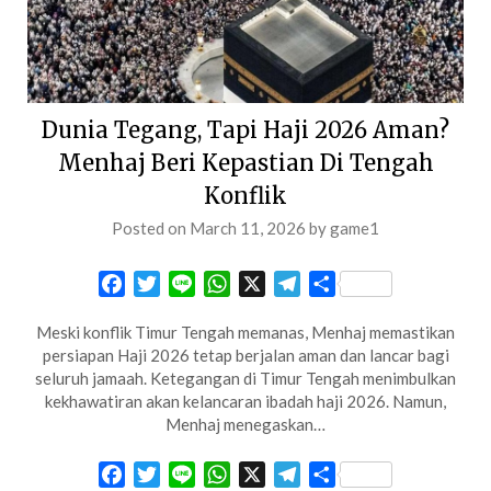
Dunia Tegang, Tapi Haji 2026 Aman?
Menhaj Beri Kepastian Di Tengah
Konflik
Posted on
March 11, 2026
by
game1
Facebook
Twitter
Line
WhatsApp
X
Telegram
Share
Meski konflik Timur Tengah memanas, Menhaj memastikan
persiapan Haji 2026 tetap berjalan aman dan lancar bagi
seluruh jamaah. Ketegangan di Timur Tengah menimbulkan
kekhawatiran akan kelancaran ibadah haji 2026. Namun,
Menhaj menegaskan…
Facebook
Twitter
Line
WhatsApp
X
Telegram
Share