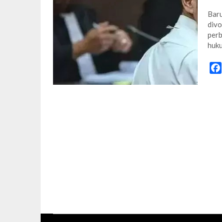
Baru
divo
perb
huku