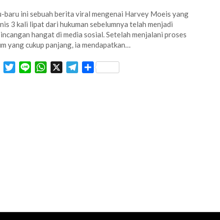
-baru ini sebuah berita viral mengenai Harvey Moeis yang
nis 3 kali lipat dari hukuman sebelumnya telah menjadi
incangan hangat di media sosial. Setelah menjalani proses
m yang cukup panjang, ia mendapatkan…
Facebook
Twitter
Line
WhatsApp
X
Telegram
Share