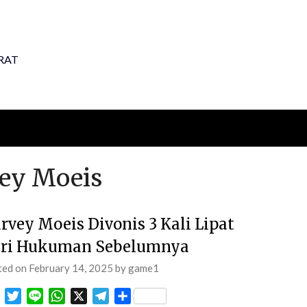
RAT
ey Moeis
rvey Moeis Divonis 3 Kali Lipat
ri Hukuman Sebelumnya
ted on
February 14, 2025
by
game1
Facebook
Twitter
Line
WhatsApp
X
Telegram
Share