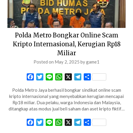
Polda Metro Bongkar Online Scam
Kripto Internasional, Kerugian Rp18
Miliar
Posted on
May 2, 2025
by
game1
Facebook
Twitter
Line
WhatsApp
X
Telegram
Share
Polda Metro Jaya berhasil bongkar sindikat online scam
kripto internasional yang menyebabkan kerugian mencapai
Rp18 miliar. Dua pelaku, warga Indonesia dan Malaysia,
ditangkap atas modus jual beli saham dan aset kripto fiktif…
Facebook
Twitter
Line
WhatsApp
X
Telegram
Share