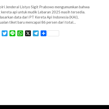
lri Jenderal Listyo Sigit Prabowo mengumumkan bahwa
t kereta api untuk mudik Lebaran 2025 masih tersedia.
asarkan data dari PT Kereta Api Indonesia (KAI),
ualan tiket baru mencapai 86 persen dari total…
Facebook
Twitter
Line
WhatsApp
X
Telegram
Share