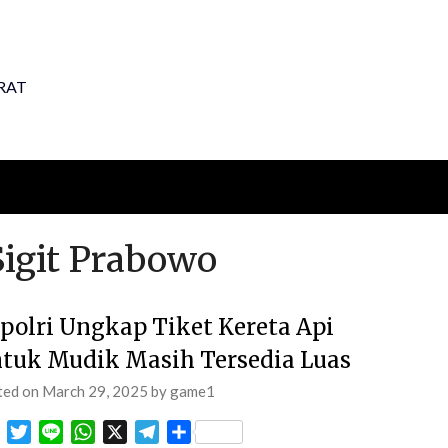
RAT
Sigit Prabowo
polri Ungkap Tiket Kereta Api
tuk Mudik Masih Tersedia Luas
ted on
March 29, 2025
by
game1
Facebook
Twitter
Line
WhatsApp
X
Telegram
Share