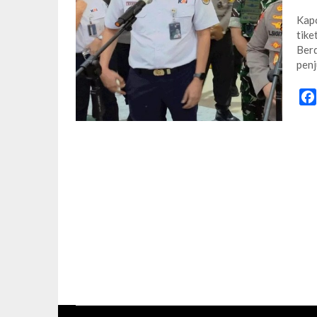
Kapo
tike
Berd
penj