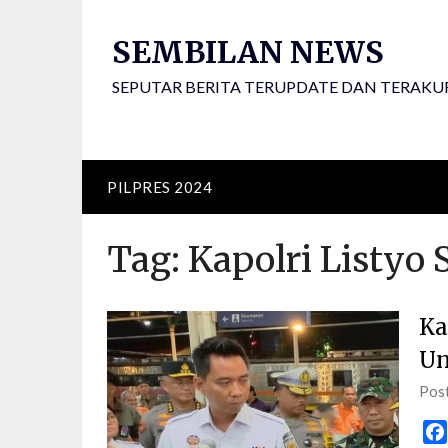
Skip
to
SEMBILAN NEWS
content
SEPUTAR BERITA TERUPDATE DAN TERAKU
PILPRES 2024
Tag:
Kapolri Listyo 
Ka
Un
Pos