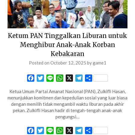
Ketum PAN Tinggalkan Liburan untuk
Menghibur Anak-Anak Korban
Kebakaran
Posted on
October 12, 2025
by
game1
Facebook
Twitter
Line
WhatsApp
X
Telegram
Share
Ketua Umum Partai Amanat Nasional (PAN), Zulkifli Hasan,
menunjukkan komitmen dan kepedulian sosial yang luar biasa
dengan memilih tidak mengambil waktu liburan pada akhir
pekan. Zulkifli Hasan hadir di tengah-tengah anak-anak
pengungsi…
Facebook
Twitter
Line
WhatsApp
X
Telegram
Share