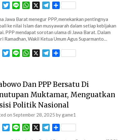
Facebook
Twitter
Line
WhatsApp
X
Telegram
Share
a Jawa Barat menegur PPP, menekankan pentingnya
ali ke nilai Islam dan musyawarah dalam setiap kebijakan
ai. PPP mendapat sorotan ulama di Jawa Barat. Dalam
ari Ramadhan, Wakil Ketua Umum Agus Suparmanto…
Facebook
Twitter
Line
WhatsApp
X
Telegram
Share
abowo Dan PPP Bersatu Di
nutupan Muktamar, Menguatkan
sisi Politik Nasional
ted on
September 28, 2025
by
game1
Facebook
Twitter
Line
WhatsApp
X
Telegram
Share