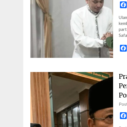
Ulam
kemb
part
Saf
Pr
Pe
Po
Pos