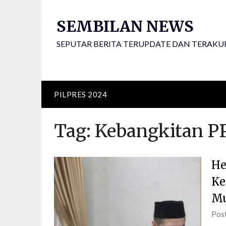
Skip
to
SEMBILAN NEWS
content
SEPUTAR BERITA TERUPDATE DAN TERAKU
PILPRES 2024
Tag:
Kebangkitan P
He
Ke
Mu
Pos