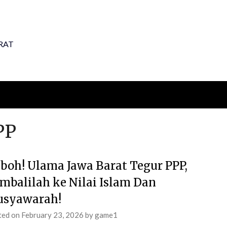
RAT
PP
boh! Ulama Jawa Barat Tegur PPP,
mbalilah ke Nilai Islam Dan
syawarah!
ted on
February 23, 2026
by
game1