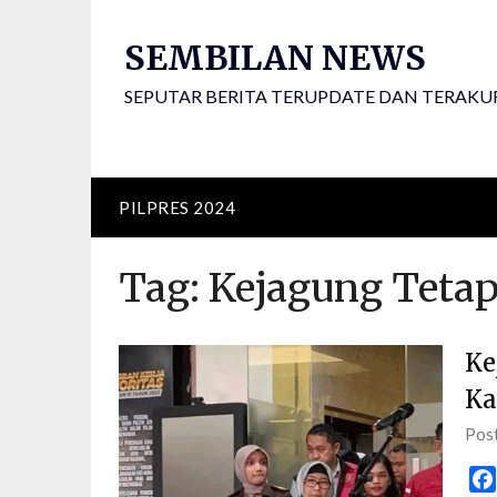
Skip
to
SEMBILAN NEWS
content
SEPUTAR BERITA TERUPDATE DAN TERAKU
PILPRES 2024
Tag:
Kejagung Teta
Ke
Ka
Pos