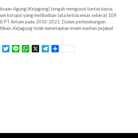
ksaan Agung (Kejagung) tengah mengusut tuntas kasus
an korupsi yang melibatkan tata kelola emas seberat 109
 di PT Antam pada 2010-2021. Dalam perkembangan
ifikan, Kejagung telah menetapkan enam mantan pejabat
…
Facebook
Twitter
Line
WhatsApp
X
Telegram
Share