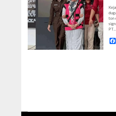
Keja
duga
ton
sign
PT