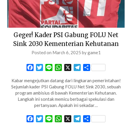
Geger! Kader PSI Gabung FOLU Net
Sink 2030 Kementerian Kehutanan
Posted on
March 6, 2025
by
game1
Facebook
Twitter
Line
WhatsApp
X
Telegram
Share
Kabar mengejutkan datang dari lingkaran pemerintahan!
Sejumlah kader PSI Gabung FOLU Net Sink 2030, sebuah
program ambisius di bawah Kementerian Kehutanan.
Langkah ini sontak memicu berbagai spekulasi dan
pertanyaan. Apakah ini sekadar…
Facebook
Twitter
Line
WhatsApp
X
Telegram
Share