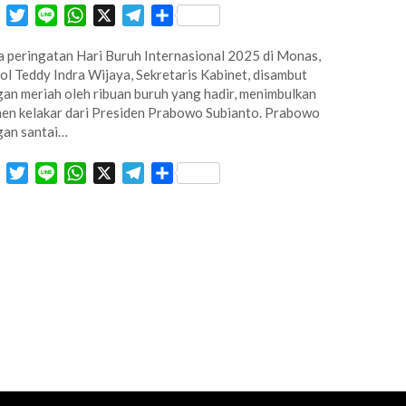
Facebook
Twitter
Line
WhatsApp
X
Telegram
Share
 peringatan Hari Buruh Internasional 2025 di Monas,
ol Teddy Indra Wijaya, Sekretaris Kabinet, disambut
an meriah oleh ribuan buruh yang hadir, menimbulkan
n kelakar dari Presiden Prabowo Subianto. Prabowo
gan santai…
Facebook
Twitter
Line
WhatsApp
X
Telegram
Share