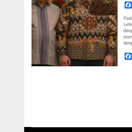
Pada
Letk
deng
mome
den