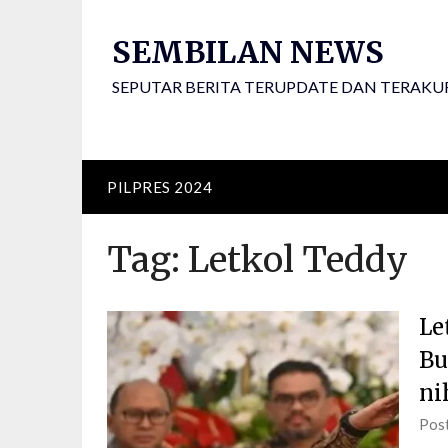
Skip
to
SEMBILAN NEWS
content
SEPUTAR BERITA TERUPDATE DAN TERAKU
PILPRES 2024
Tag:
Letkol Teddy
Le
Bu
ni
Pos