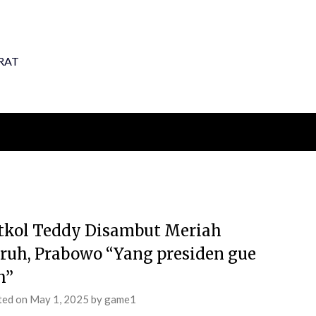
RAT
tkol Teddy Disambut Meriah
ruh, Prabowo “Yang presiden gue
h”
ted on
May 1, 2025
by
game1