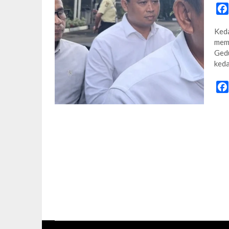
Keda
memi
Gedu
keda