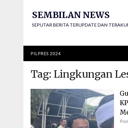
Skip
to
SEMBILAN NEWS
content
SEPUTAR BERITA TERUPDATE DAN TERAKU
PILPRES 2024
Tag:
Lingkungan Les
Gu
KP
Me
Pos