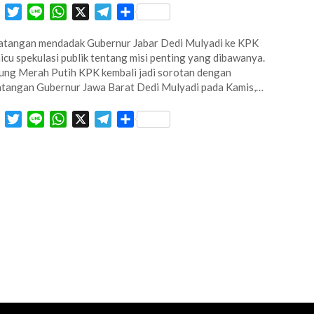
Facebook
Twitter
Line
WhatsApp
X
Telegram
Share
tangan mendadak Gubernur Jabar Dedi Mulyadi ke KPK
cu spekulasi publik tentang misi penting yang dibawanya.
ng Merah Putih KPK kembali jadi sorotan dengan
tangan Gubernur Jawa Barat Dedi Mulyadi pada Kamis,…
Facebook
Twitter
Line
WhatsApp
X
Telegram
Share