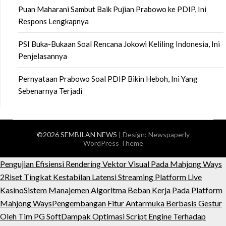
Puan Maharani Sambut Baik Pujian Prabowo ke PDIP, Ini
Respons Lengkapnya
PSI Buka-Bukaan Soal Rencana Jokowi Keliling Indonesia, Ini
Penjelasannya
Pernyataan Prabowo Soal PDIP Bikin Heboh, Ini Yang
Sebenarnya Terjadi
©2026 SEMBILAN NEWS
| Design:
Newspaperly
WordPress Theme
Pengujian Efisiensi Rendering Vektor Visual Pada Mahjong Ways
2
Riset Tingkat Kestabilan Latensi Streaming Platform Live
Kasino
Sistem Manajemen Algoritma Beban Kerja Pada Platform
Mahjong Ways
Pengembangan Fitur Antarmuka Berbasis Gestur
Oleh Tim PG Soft
Dampak Optimasi Script Engine Terhadap