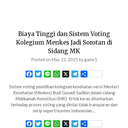
Biaya Tinggi dan Sistem Voting
Kolegium Menkes Jadi Sorotan di
Sidang MK
Posted on
May 22, 2025
by
game1
Facebook
Twitter
Line
WhatsApp
X
Telegram
Share
Sistem voting pemilihan kolegium kesehatan versi Menteri
Kesehatan (Menkes) Budi Gunadi Sadikin dalam sidang
Mahkamah Konstitusi (MK). Kritik keras dilontarkan
terhadap proses voting yang dinilai tidak transparan dan
mirip seperti kontes Indonesian…
Facebook
Twitter
Line
WhatsApp
X
Telegram
Share