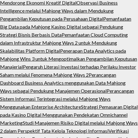
Mendorong Ekonomi Kreatif Digital
Observasi Business
Intelligence melalui Mahjong Ways dalam Mendukung
Pengambilan Keputusan pada Perusahaan Digital
Pemanfaatan
Big Data pada Mahjong Kasino Digital sebagai Pendukung
Strategi Bisnis Berbasis Data
Pemanfaatan Cloud Computing
dalam Infrastruktur Mahjong Ways 2 untuk Mendukung
Skalabilitas Platform Digital
Penerapan Data Analytics pada
Mahjong Wins 3 untuk Mengoptimalkan Pengambilan Keputusan
Manajerial
Pengaruh Literasi Investasi terhadap Perilaku Investor
Saham melalui Fenomena Mahjong Ways 2
Perancangan
Dashboard Business Analytics menggunakan Data Mahjong
Ways sebagai Pendukung Manajemen Operasional
Perancangan
Sistem Informasi Terintegrasi melalui Mahjong Ways
Menggunakan Enterprise Architecture
Strategi Pemasaran Digital
pada Kasino Digital Menggunakan Pendekatan Omnichannel
Marketing
Studi Manajemen Risiko Digital melalui Mahjong Ways
2 dalam Perspektif Tata Kelola Teknologi Informasi
Verifikasi