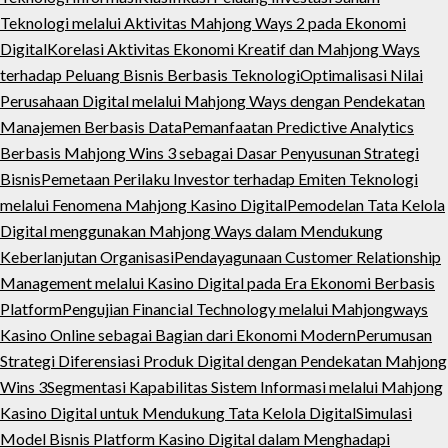
Teknologi melalui Aktivitas Mahjong Ways 2 pada Ekonomi
Digital
Korelasi Aktivitas Ekonomi Kreatif dan Mahjong Ways
terhadap Peluang Bisnis Berbasis Teknologi
Optimalisasi Nilai
Perusahaan Digital melalui Mahjong Ways dengan Pendekatan
Manajemen Berbasis Data
Pemanfaatan Predictive Analytics
Berbasis Mahjong Wins 3 sebagai Dasar Penyusunan Strategi
Bisnis
Pemetaan Perilaku Investor terhadap Emiten Teknologi
melalui Fenomena Mahjong Kasino Digital
Pemodelan Tata Kelola
Digital menggunakan Mahjong Ways dalam Mendukung
Keberlanjutan Organisasi
Pendayagunaan Customer Relationship
Management melalui Kasino Digital pada Era Ekonomi Berbasis
Platform
Pengujian Financial Technology melalui Mahjongways
Kasino Online sebagai Bagian dari Ekonomi Modern
Perumusan
Strategi Diferensiasi Produk Digital dengan Pendekatan Mahjong
Wins 3
Segmentasi Kapabilitas Sistem Informasi melalui Mahjong
Kasino Digital untuk Mendukung Tata Kelola Digital
Simulasi
Model Bisnis Platform Kasino Digital dalam Menghadapi