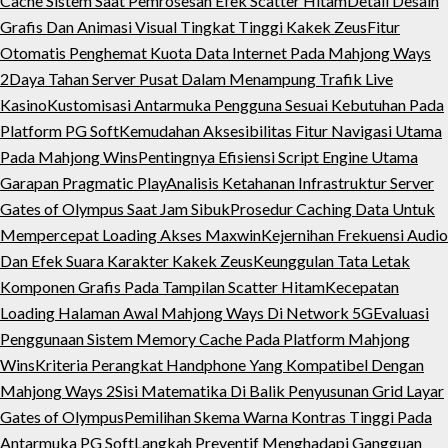
Cache Sistem Saat Pemrosesan Efek Scatter Hitam
Detail Desain
Grafis Dan Animasi Visual Tingkat Tinggi Kakek Zeus
Fitur
Otomatis Penghemat Kuota Data Internet Pada Mahjong Ways
2
Daya Tahan Server Pusat Dalam Menampung Trafik Live
Kasino
Kustomisasi Antarmuka Pengguna Sesuai Kebutuhan Pada
Platform PG Soft
Kemudahan Aksesibilitas Fitur Navigasi Utama
Pada Mahjong Wins
Pentingnya Efisiensi Script Engine Utama
Garapan Pragmatic Play
Analisis Ketahanan Infrastruktur Server
Gates of Olympus Saat Jam Sibuk
Prosedur Caching Data Untuk
Mempercepat Loading Akses Maxwin
Kejernihan Frekuensi Audio
Dan Efek Suara Karakter Kakek Zeus
Keunggulan Tata Letak
Komponen Grafis Pada Tampilan Scatter Hitam
Kecepatan
Loading Halaman Awal Mahjong Ways Di Network 5G
Evaluasi
Penggunaan Sistem Memory Cache Pada Platform Mahjong
Wins
Kriteria Perangkat Handphone Yang Kompatibel Dengan
Mahjong Ways 2
Sisi Matematika Di Balik Penyusunan Grid Layar
Gates of Olympus
Pemilihan Skema Warna Kontras Tinggi Pada
Antarmuka PG Soft
Langkah Preventif Menghadapi Gangguan