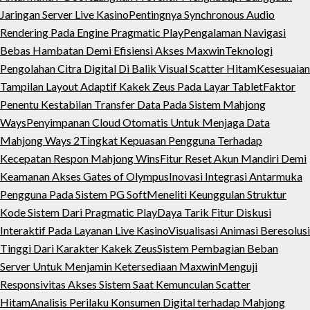
Jaringan Server Live Kasino
Pentingnya Synchronous Audio
Rendering Pada Engine Pragmatic Play
Pengalaman Navigasi
Bebas Hambatan Demi Efisiensi Akses Maxwin
Teknologi
Pengolahan Citra Digital Di Balik Visual Scatter Hitam
Kesesuaian
Tampilan Layout Adaptif Kakek Zeus Pada Layar Tablet
Faktor
Penentu Kestabilan Transfer Data Pada Sistem Mahjong
Ways
Penyimpanan Cloud Otomatis Untuk Menjaga Data
Mahjong Ways 2
Tingkat Kepuasan Pengguna Terhadap
Kecepatan Respon Mahjong Wins
Fitur Reset Akun Mandiri Demi
Keamanan Akses Gates of Olympus
Inovasi Integrasi Antarmuka
Pengguna Pada Sistem PG Soft
Meneliti Keunggulan Struktur
Kode Sistem Dari Pragmatic Play
Daya Tarik Fitur Diskusi
Interaktif Pada Layanan Live Kasino
Visualisasi Animasi Beresolusi
Tinggi Dari Karakter Kakek Zeus
Sistem Pembagian Beban
Server Untuk Menjamin Ketersediaan Maxwin
Menguji
Responsivitas Akses Sistem Saat Kemunculan Scatter
Hitam
Analisis Perilaku Konsumen Digital terhadap Mahjong