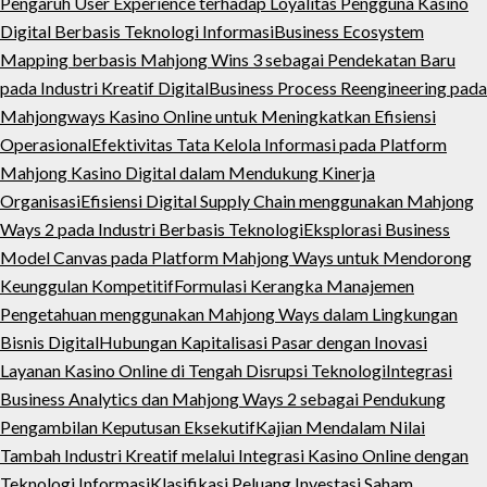
Pengaruh User Experience terhadap Loyalitas Pengguna Kasino
Digital Berbasis Teknologi Informasi
Business Ecosystem
Mapping berbasis Mahjong Wins 3 sebagai Pendekatan Baru
pada Industri Kreatif Digital
Business Process Reengineering pada
Mahjongways Kasino Online untuk Meningkatkan Efisiensi
Operasional
Efektivitas Tata Kelola Informasi pada Platform
Mahjong Kasino Digital dalam Mendukung Kinerja
Organisasi
Efisiensi Digital Supply Chain menggunakan Mahjong
Ways 2 pada Industri Berbasis Teknologi
Eksplorasi Business
Model Canvas pada Platform Mahjong Ways untuk Mendorong
Keunggulan Kompetitif
Formulasi Kerangka Manajemen
Pengetahuan menggunakan Mahjong Ways dalam Lingkungan
Bisnis Digital
Hubungan Kapitalisasi Pasar dengan Inovasi
Layanan Kasino Online di Tengah Disrupsi Teknologi
Integrasi
Business Analytics dan Mahjong Ways 2 sebagai Pendukung
Pengambilan Keputusan Eksekutif
Kajian Mendalam Nilai
Tambah Industri Kreatif melalui Integrasi Kasino Online dengan
Teknologi Informasi
Klasifikasi Peluang Investasi Saham