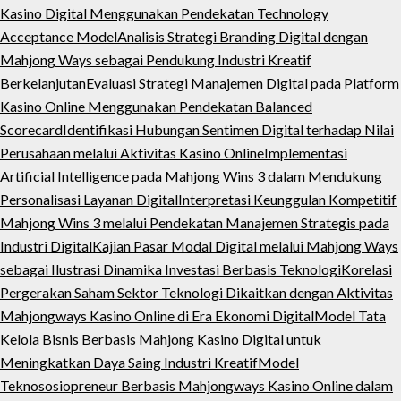
Kasino Digital Menggunakan Pendekatan Technology
Acceptance Model
Analisis Strategi Branding Digital dengan
Mahjong Ways sebagai Pendukung Industri Kreatif
Berkelanjutan
Evaluasi Strategi Manajemen Digital pada Platform
Kasino Online Menggunakan Pendekatan Balanced
Scorecard
Identifikasi Hubungan Sentimen Digital terhadap Nilai
Perusahaan melalui Aktivitas Kasino Online
Implementasi
Artificial Intelligence pada Mahjong Wins 3 dalam Mendukung
Personalisasi Layanan Digital
Interpretasi Keunggulan Kompetitif
Mahjong Wins 3 melalui Pendekatan Manajemen Strategis pada
Industri Digital
Kajian Pasar Modal Digital melalui Mahjong Ways
sebagai Ilustrasi Dinamika Investasi Berbasis Teknologi
Korelasi
Pergerakan Saham Sektor Teknologi Dikaitkan dengan Aktivitas
Mahjongways Kasino Online di Era Ekonomi Digital
Model Tata
Kelola Bisnis Berbasis Mahjong Kasino Digital untuk
Meningkatkan Daya Saing Industri Kreatif
Model
Teknososiopreneur Berbasis Mahjongways Kasino Online dalam