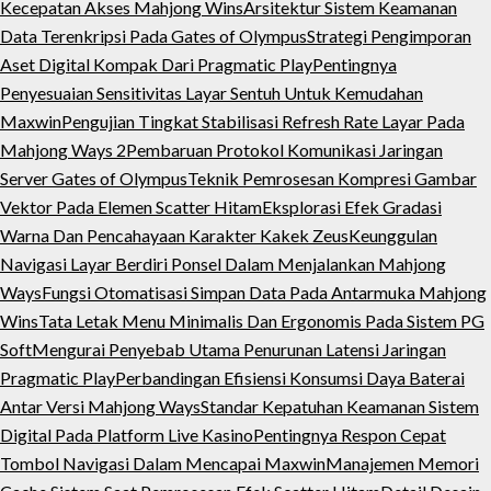
Kecepatan Akses Mahjong Wins
Arsitektur Sistem Keamanan
Data Terenkripsi Pada Gates of Olympus
Strategi Pengimporan
Aset Digital Kompak Dari Pragmatic Play
Pentingnya
Penyesuaian Sensitivitas Layar Sentuh Untuk Kemudahan
Maxwin
Pengujian Tingkat Stabilisasi Refresh Rate Layar Pada
Mahjong Ways 2
Pembaruan Protokol Komunikasi Jaringan
Server Gates of Olympus
Teknik Pemrosesan Kompresi Gambar
Vektor Pada Elemen Scatter Hitam
Eksplorasi Efek Gradasi
Warna Dan Pencahayaan Karakter Kakek Zeus
Keunggulan
Navigasi Layar Berdiri Ponsel Dalam Menjalankan Mahjong
Ways
Fungsi Otomatisasi Simpan Data Pada Antarmuka Mahjong
Wins
Tata Letak Menu Minimalis Dan Ergonomis Pada Sistem PG
Soft
Mengurai Penyebab Utama Penurunan Latensi Jaringan
Pragmatic Play
Perbandingan Efisiensi Konsumsi Daya Baterai
Antar Versi Mahjong Ways
Standar Kepatuhan Keamanan Sistem
Digital Pada Platform Live Kasino
Pentingnya Respon Cepat
Tombol Navigasi Dalam Mencapai Maxwin
Manajemen Memori