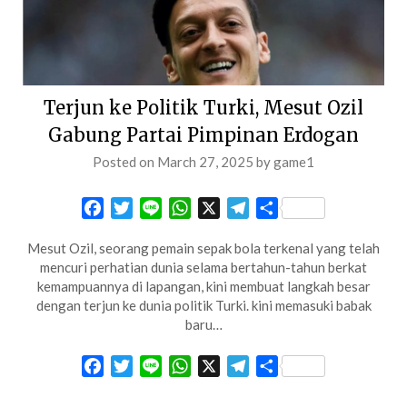
Terjun ke Politik Turki, Mesut Ozil
Gabung Partai Pimpinan Erdogan
Posted on
March 27, 2025
by
game1
Facebook
Twitter
Line
WhatsApp
X
Telegram
Share
Mesut Ozil, seorang pemain sepak bola terkenal yang telah
mencuri perhatian dunia selama bertahun-tahun berkat
kemampuannya di lapangan, kini membuat langkah besar
dengan terjun ke dunia politik Turki. kini memasuki babak
baru…
Facebook
Twitter
Line
WhatsApp
X
Telegram
Share