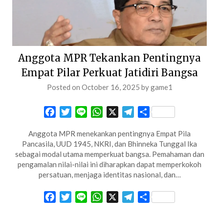
Anggota MPR Tekankan Pentingnya
Empat Pilar Perkuat Jatidiri Bangsa
Posted on
October 16, 2025
by
game1
Facebook
Twitter
Line
WhatsApp
X
Telegram
Share
Anggota MPR menekankan pentingnya Empat Pila
Pancasila, UUD 1945, NKRI, dan Bhinneka Tunggal Ika
sebagai modal utama memperkuat bangsa. Pemahaman dan
pengamalan nilai-nilai ini diharapkan dapat memperkokoh
persatuan, menjaga identitas nasional, dan…
Facebook
Twitter
Line
WhatsApp
X
Telegram
Share