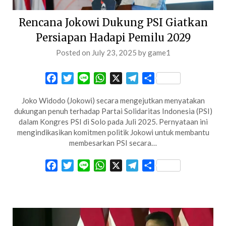
Rencana Jokowi Dukung PSI Giatkan
Persiapan Hadapi Pemilu 2029
Posted on
July 23, 2025
by
game1
Facebook
Twitter
Line
WhatsApp
X
Telegram
Share
Joko Widodo (Jokowi) secara mengejutkan menyatakan
dukungan penuh terhadap Partai Solidaritas Indonesia (PSI)
dalam Kongres PSI di Solo pada Juli 2025. Pernyataan ini
mengindikasikan komitmen politik Jokowi untuk membantu
membesarkan PSI secara…
Facebook
Twitter
Line
WhatsApp
X
Telegram
Share