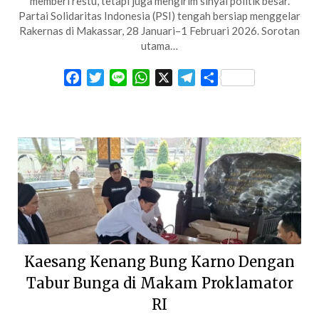
memberi restu, tetapi juga mengirim sinyal politik besar.
Partai Solidaritas Indonesia (PSI) tengah bersiap menggelar
Rakernas di Makassar, 28 Januari–1 Februari 2026. Sorotan
utama…
Facebook
Twitter
Line
WhatsApp
X
Telegram
Share
Kaesang Kenang Bung Karno Dengan
Tabur Bunga di Makam Proklamator
RI