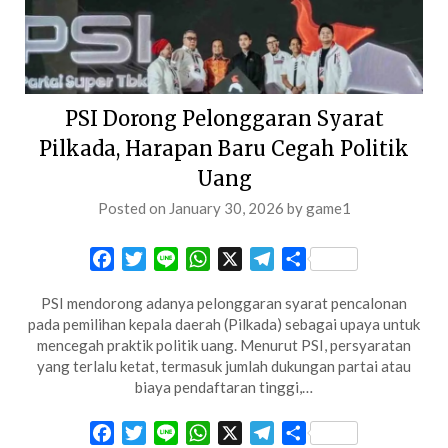
PSI Dorong Pelonggaran Syarat
Pilkada, Harapan Baru Cegah Politik
Uang
Posted on
January 30, 2026
by
game1
Facebook
Twitter
Line
WhatsApp
X
Telegram
Share
PSI mendorong adanya pelonggaran syarat pencalonan
pada pemilihan kepala daerah (Pilkada) sebagai upaya untuk
mencegah praktik politik uang. Menurut PSI, persyaratan
yang terlalu ketat, termasuk jumlah dukungan partai atau
biaya pendaftaran tinggi,…
Facebook
Twitter
Line
WhatsApp
X
Telegram
Share