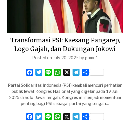
Transformasi PSI: Kaesang Pangarep,
Logo Gajah, dan Dukungan Jokowi
Posted on
July 20, 2025
by
game1
Facebook
Twitter
Line
WhatsApp
X
Telegram
Share
Partai Solidaritas Indonesia (PSI) kembali mencuri perhatian
publik lewat Kongres Nasional yang digelar pada 19 Juli
2025 di Solo, Jawa Tengah. Kongres ini menjadi momentum
penting bagi PSI sebagai partai yang tengah…
Facebook
Twitter
Line
WhatsApp
X
Telegram
Share