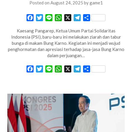
Posted on
August 24, 2025
by
game1
Facebook
Twitter
Line
WhatsApp
X
Telegram
Share
Kaesang Pangarep, Ketua Umum Partai Solidaritas
Indonesia (PSI), baru-baru ini melakukan ziarah dan tabur
bunga di makam Bung Karno. Kegiatan ini menjadi wujud
penghormatan dan apresiasi terhadap jasa-jasa Bung Karno
dalam perjuangan…
Facebook
Twitter
Line
WhatsApp
X
Telegram
Share