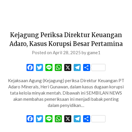
Kejagung Periksa Direktur Keuangan
Adaro, Kasus Korupsi Besar Pertamina
Posted on
April 28, 2025
by
game1
Facebook
Twitter
Line
WhatsApp
X
Telegram
Share
Kejaksaan Agung (Kejagung) periksa Direktur Keuangan PT
Adaro Minerals, Heri Gunawan, dalam kasus dugaan korupsi
tata kelola minyak mentah. Dibawah ini SEMBILAN NEWS
akan membahas pemeriksaan ini menjadi babak penting
dalam penyidikan…
Facebook
Twitter
Line
WhatsApp
X
Telegram
Share