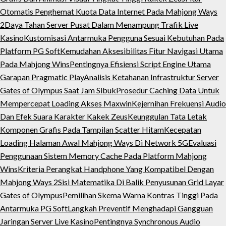
Otomatis Penghemat Kuota Data Internet Pada Mahjong Ways
2
Daya Tahan Server Pusat Dalam Menampung Trafik Live
Kasino
Kustomisasi Antarmuka Pengguna Sesuai Kebutuhan Pada
Platform PG Soft
Kemudahan Aksesibilitas Fitur Navigasi Utama
Pada Mahjong Wins
Pentingnya Efisiensi Script Engine Utama
Garapan Pragmatic Play
Analisis Ketahanan Infrastruktur Server
Gates of Olympus Saat Jam Sibuk
Prosedur Caching Data Untuk
Mempercepat Loading Akses Maxwin
Kejernihan Frekuensi Audio
Dan Efek Suara Karakter Kakek Zeus
Keunggulan Tata Letak
Komponen Grafis Pada Tampilan Scatter Hitam
Kecepatan
Loading Halaman Awal Mahjong Ways Di Network 5G
Evaluasi
Penggunaan Sistem Memory Cache Pada Platform Mahjong
Wins
Kriteria Perangkat Handphone Yang Kompatibel Dengan
Mahjong Ways 2
Sisi Matematika Di Balik Penyusunan Grid Layar
Gates of Olympus
Pemilihan Skema Warna Kontras Tinggi Pada
Antarmuka PG Soft
Langkah Preventif Menghadapi Gangguan
Jaringan Server Live Kasino
Pentingnya Synchronous Audio