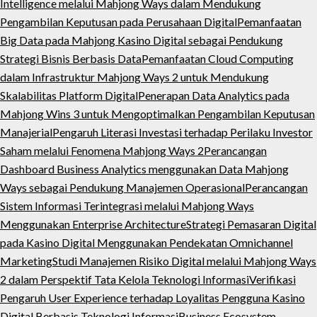
Intelligence melalui Mahjong Ways dalam Mendukung
Pengambilan Keputusan pada Perusahaan Digital
Pemanfaatan
Big Data pada Mahjong Kasino Digital sebagai Pendukung
Strategi Bisnis Berbasis Data
Pemanfaatan Cloud Computing
dalam Infrastruktur Mahjong Ways 2 untuk Mendukung
Skalabilitas Platform Digital
Penerapan Data Analytics pada
Mahjong Wins 3 untuk Mengoptimalkan Pengambilan Keputusan
Manajerial
Pengaruh Literasi Investasi terhadap Perilaku Investor
Saham melalui Fenomena Mahjong Ways 2
Perancangan
Dashboard Business Analytics menggunakan Data Mahjong
Ways sebagai Pendukung Manajemen Operasional
Perancangan
Sistem Informasi Terintegrasi melalui Mahjong Ways
Menggunakan Enterprise Architecture
Strategi Pemasaran Digital
pada Kasino Digital Menggunakan Pendekatan Omnichannel
Marketing
Studi Manajemen Risiko Digital melalui Mahjong Ways
2 dalam Perspektif Tata Kelola Teknologi Informasi
Verifikasi
Pengaruh User Experience terhadap Loyalitas Pengguna Kasino
Digital Berbasis Teknologi Informasi
Business Ecosystem