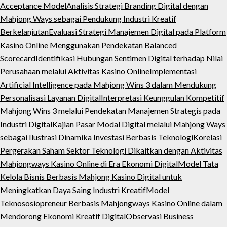
Acceptance Model
Analisis Strategi Branding Digital dengan
Mahjong Ways sebagai Pendukung Industri Kreatif
Berkelanjutan
Evaluasi Strategi Manajemen Digital pada Platform
Kasino Online Menggunakan Pendekatan Balanced
Scorecard
Identifikasi Hubungan Sentimen Digital terhadap Nilai
Perusahaan melalui Aktivitas Kasino Online
Implementasi
Artificial Intelligence pada Mahjong Wins 3 dalam Mendukung
Personalisasi Layanan Digital
Interpretasi Keunggulan Kompetitif
Mahjong Wins 3 melalui Pendekatan Manajemen Strategis pada
Industri Digital
Kajian Pasar Modal Digital melalui Mahjong Ways
sebagai Ilustrasi Dinamika Investasi Berbasis Teknologi
Korelasi
Pergerakan Saham Sektor Teknologi Dikaitkan dengan Aktivitas
Mahjongways Kasino Online di Era Ekonomi Digital
Model Tata
Kelola Bisnis Berbasis Mahjong Kasino Digital untuk
Meningkatkan Daya Saing Industri Kreatif
Model
Teknososiopreneur Berbasis Mahjongways Kasino Online dalam
Mendorong Ekonomi Kreatif Digital
Observasi Business