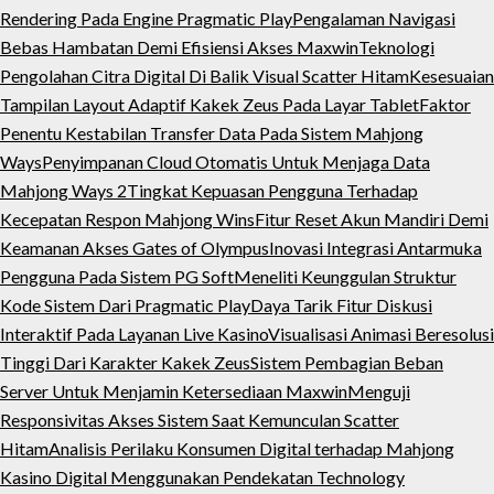
Rendering Pada Engine Pragmatic Play
Pengalaman Navigasi
Bebas Hambatan Demi Efisiensi Akses Maxwin
Teknologi
Pengolahan Citra Digital Di Balik Visual Scatter Hitam
Kesesuaian
Tampilan Layout Adaptif Kakek Zeus Pada Layar Tablet
Faktor
Penentu Kestabilan Transfer Data Pada Sistem Mahjong
Ways
Penyimpanan Cloud Otomatis Untuk Menjaga Data
Mahjong Ways 2
Tingkat Kepuasan Pengguna Terhadap
Kecepatan Respon Mahjong Wins
Fitur Reset Akun Mandiri Demi
Keamanan Akses Gates of Olympus
Inovasi Integrasi Antarmuka
Pengguna Pada Sistem PG Soft
Meneliti Keunggulan Struktur
Kode Sistem Dari Pragmatic Play
Daya Tarik Fitur Diskusi
Interaktif Pada Layanan Live Kasino
Visualisasi Animasi Beresolusi
Tinggi Dari Karakter Kakek Zeus
Sistem Pembagian Beban
Server Untuk Menjamin Ketersediaan Maxwin
Menguji
Responsivitas Akses Sistem Saat Kemunculan Scatter
Hitam
Analisis Perilaku Konsumen Digital terhadap Mahjong
Kasino Digital Menggunakan Pendekatan Technology