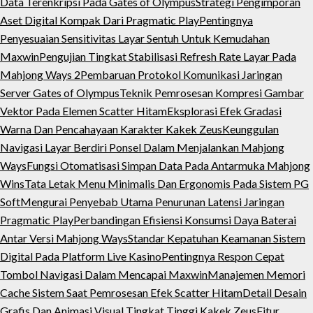
Data Terenkripsi Pada Gates of Olympus
Strategi Pengimporan
Aset Digital Kompak Dari Pragmatic Play
Pentingnya
Penyesuaian Sensitivitas Layar Sentuh Untuk Kemudahan
Maxwin
Pengujian Tingkat Stabilisasi Refresh Rate Layar Pada
Mahjong Ways 2
Pembaruan Protokol Komunikasi Jaringan
Server Gates of Olympus
Teknik Pemrosesan Kompresi Gambar
Vektor Pada Elemen Scatter Hitam
Eksplorasi Efek Gradasi
Warna Dan Pencahayaan Karakter Kakek Zeus
Keunggulan
Navigasi Layar Berdiri Ponsel Dalam Menjalankan Mahjong
Ways
Fungsi Otomatisasi Simpan Data Pada Antarmuka Mahjong
Wins
Tata Letak Menu Minimalis Dan Ergonomis Pada Sistem PG
Soft
Mengurai Penyebab Utama Penurunan Latensi Jaringan
Pragmatic Play
Perbandingan Efisiensi Konsumsi Daya Baterai
Antar Versi Mahjong Ways
Standar Kepatuhan Keamanan Sistem
Digital Pada Platform Live Kasino
Pentingnya Respon Cepat
Tombol Navigasi Dalam Mencapai Maxwin
Manajemen Memori
Cache Sistem Saat Pemrosesan Efek Scatter Hitam
Detail Desain
Grafis Dan Animasi Visual Tingkat Tinggi Kakek Zeus
Fitur