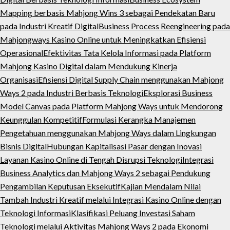
Mapping berbasis Mahjong Wins 3 sebagai Pendekatan Baru
pada Industri Kreatif Digital
Business Process Reengineering pada
Mahjongways Kasino Online untuk Meningkatkan Efisiensi
Operasional
Efektivitas Tata Kelola Informasi pada Platform
Mahjong Kasino Digital dalam Mendukung Kinerja
Organisasi
Efisiensi Digital Supply Chain menggunakan Mahjong
Ways 2 pada Industri Berbasis Teknologi
Eksplorasi Business
Model Canvas pada Platform Mahjong Ways untuk Mendorong
Keunggulan Kompetitif
Formulasi Kerangka Manajemen
Pengetahuan menggunakan Mahjong Ways dalam Lingkungan
Bisnis Digital
Hubungan Kapitalisasi Pasar dengan Inovasi
Layanan Kasino Online di Tengah Disrupsi Teknologi
Integrasi
Business Analytics dan Mahjong Ways 2 sebagai Pendukung
Pengambilan Keputusan Eksekutif
Kajian Mendalam Nilai
Tambah Industri Kreatif melalui Integrasi Kasino Online dengan
Teknologi Informasi
Klasifikasi Peluang Investasi Saham
Teknologi melalui Aktivitas Mahjong Ways 2 pada Ekonomi