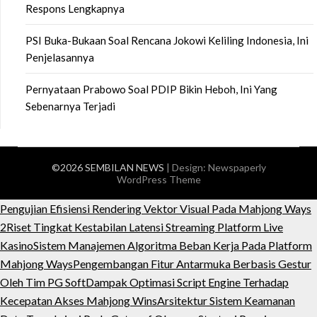
Respons Lengkapnya
PSI Buka-Bukaan Soal Rencana Jokowi Keliling Indonesia, Ini
Penjelasannya
Pernyataan Prabowo Soal PDIP Bikin Heboh, Ini Yang
Sebenarnya Terjadi
©2026 SEMBILAN NEWS
| Design:
Newspaperly
WordPress Theme
Pengujian Efisiensi Rendering Vektor Visual Pada Mahjong Ways
2
Riset Tingkat Kestabilan Latensi Streaming Platform Live
Kasino
Sistem Manajemen Algoritma Beban Kerja Pada Platform
Mahjong Ways
Pengembangan Fitur Antarmuka Berbasis Gestur
Oleh Tim PG Soft
Dampak Optimasi Script Engine Terhadap
Kecepatan Akses Mahjong Wins
Arsitektur Sistem Keamanan