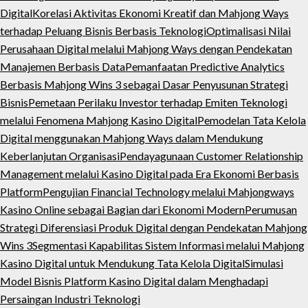
Digital
Korelasi Aktivitas Ekonomi Kreatif dan Mahjong Ways
terhadap Peluang Bisnis Berbasis Teknologi
Optimalisasi Nilai
Perusahaan Digital melalui Mahjong Ways dengan Pendekatan
Manajemen Berbasis Data
Pemanfaatan Predictive Analytics
Berbasis Mahjong Wins 3 sebagai Dasar Penyusunan Strategi
Bisnis
Pemetaan Perilaku Investor terhadap Emiten Teknologi
melalui Fenomena Mahjong Kasino Digital
Pemodelan Tata Kelola
Digital menggunakan Mahjong Ways dalam Mendukung
Keberlanjutan Organisasi
Pendayagunaan Customer Relationship
Management melalui Kasino Digital pada Era Ekonomi Berbasis
Platform
Pengujian Financial Technology melalui Mahjongways
Kasino Online sebagai Bagian dari Ekonomi Modern
Perumusan
Strategi Diferensiasi Produk Digital dengan Pendekatan Mahjong
Wins 3
Segmentasi Kapabilitas Sistem Informasi melalui Mahjong
Kasino Digital untuk Mendukung Tata Kelola Digital
Simulasi
Model Bisnis Platform Kasino Digital dalam Menghadapi
Persaingan Industri Teknologi