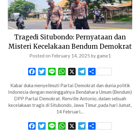
Tragedi Situbondo: Pernyataan dan
Misteri Kecelakaan Bendum Demokrat
Posted on
February 14, 2025
by
game1
Facebook
Twitter
Line
WhatsApp
X
Telegram
Share
Kabar duka menyelimuti Partai Demokrat dan dunia politik
Indonesia dengan meninggalnya Bendahara Umum (Bendum)
DPP Partai Demokrat. Renville Antonio, dalam sebuah
kecelakaan tragis di Situbondo, Jawa Timur, pada hari Jumat,
14 Februari…
Facebook
Twitter
Line
WhatsApp
X
Telegram
Share