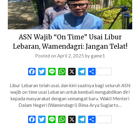
ASN Wajib “On Time” Usai Libur
Lebaran, Wamendagri: Jangan Telat!
Posted on
April 2, 2025
by
game1
Facebook
Twitter
Line
WhatsApp
X
Telegram
Share
Libur Lebaran telah usai, dan kini saatnya bagi seluruh ASN
wajib on time usai Lebaran untuk kembali mengabdikan diri
kepada masyarakat dengan semangat baru. Wakil Menteri
Dalam Negeri (Wamendagri) Bima Arya Sugiarto…
Facebook
Twitter
Line
WhatsApp
X
Telegram
Share