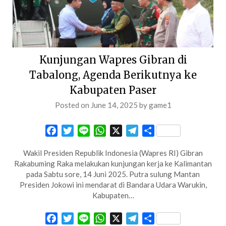
Kunjungan Wapres Gibran di
Tabalong, Agenda Berikutnya ke
Kabupaten Paser
Posted on
June 14, 2025
by
game1
Facebook
Twitter
Line
WhatsApp
X
Telegram
Share
Wakil Presiden Republik Indonesia (Wapres RI) Gibran
Rakabuming Raka melakukan kunjungan kerja ke Kalimantan
pada Sabtu sore, 14 Juni 2025. Putra sulung Mantan
Presiden Jokowi ini mendarat di Bandara Udara Warukin,
Kabupaten…
Facebook
Twitter
Line
WhatsApp
X
Telegram
Share