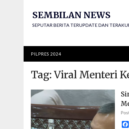
Skip
to
SEMBILAN NEWS
content
SEPUTAR BERITA TERUPDATE DAN TERAKU
PILPRES 2024
Tag:
Viral Menteri 
Si
Me
Pos