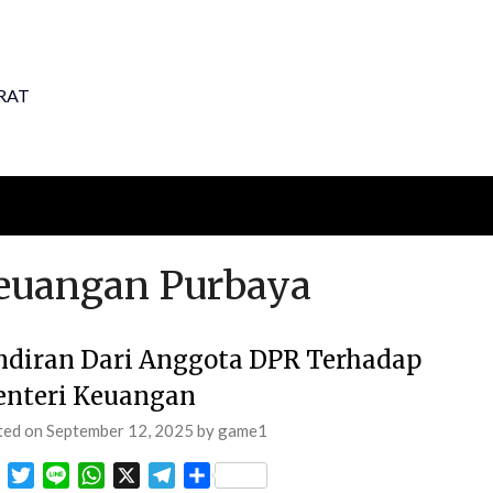
RAT
Keuangan Purbaya
ndiran Dari Anggota DPR Terhadap
nteri Keuangan
ted on
September 12, 2025
by
game1
Facebook
Twitter
Line
WhatsApp
X
Telegram
Share