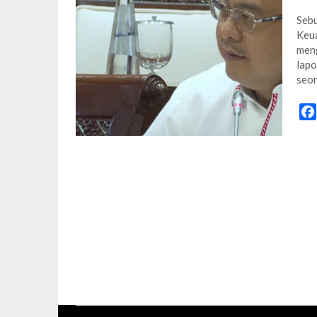
Sebu
Keua
meng
lapo
seo