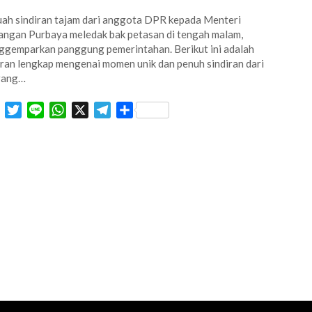
ah sindiran tajam dari anggota DPR kepada Menteri
ngan Purbaya meledak bak petasan di tengah malam,
gemparkan panggung pemerintahan. Berikut ini adalah
ran lengkap mengenai momen unik dan penuh sindiran dari
rang…
Facebook
Twitter
Line
WhatsApp
X
Telegram
Share