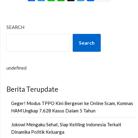
SEARCH
Search
undefined
Berita Terupdate
Geger! Modus TPPO Kini Bergeser ke Online Scam, Komnas
HAM Ungkap 7.628 Kasus Dalam 5 Tahun
Jokowi Mengaku Sehat, Siap Keliling Indonesia Terkait
Dinamika Politik Keluarga