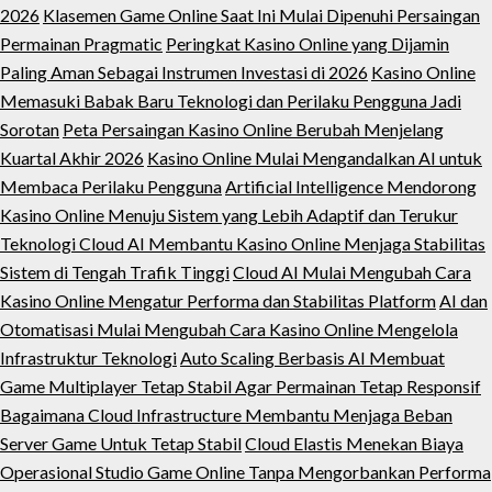
2026
Klasemen Game Online Saat Ini Mulai Dipenuhi Persaingan
Permainan Pragmatic
Peringkat Kasino Online yang Dijamin
Paling Aman Sebagai Instrumen Investasi di 2026
Kasino Online
Memasuki Babak Baru Teknologi dan Perilaku Pengguna Jadi
Sorotan
Peta Persaingan Kasino Online Berubah Menjelang
Kuartal Akhir 2026
Kasino Online Mulai Mengandalkan AI untuk
Membaca Perilaku Pengguna
Artificial Intelligence Mendorong
Kasino Online Menuju Sistem yang Lebih Adaptif dan Terukur
Teknologi Cloud AI Membantu Kasino Online Menjaga Stabilitas
Sistem di Tengah Trafik Tinggi
Cloud AI Mulai Mengubah Cara
Kasino Online Mengatur Performa dan Stabilitas Platform
AI dan
Otomatisasi Mulai Mengubah Cara Kasino Online Mengelola
Infrastruktur Teknologi
Auto Scaling Berbasis AI Membuat
Game Multiplayer Tetap Stabil Agar Permainan Tetap Responsif
Bagaimana Cloud Infrastructure Membantu Menjaga Beban
Server Game Untuk Tetap Stabil
Cloud Elastis Menekan Biaya
Operasional Studio Game Online Tanpa Mengorbankan Performa